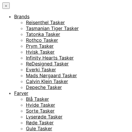
×
Brands
Reisenthel Tasker
Tasmanian Tiger Tasker
Tatonka Tasker
Rothco Tasker
Prym Tasker
Hvisk Tasker
Infinity Hearts Tasker
ReDesigned Tasker
Everki Tasker
Mads Nørgaard Tasker
Calvin Klein Tasker
Depeche Tasker
Farver
Blå Tasker
Hvide Tasker
Sorte Tasker
Lyserøde Tasker
Røde Tasker
Gule Tasker