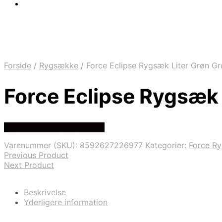
Forside
/
Rygsække
/
Force Eclipse Rygsæk Liter Grøn Gr
Force Eclipse Rygsæk 
Se prisen hos cykelpartner
Varenummer (SKU):
8592627226977
Kategorier:
Force R
Previous Product
Next Product
Beskrivelse
Yderligere information