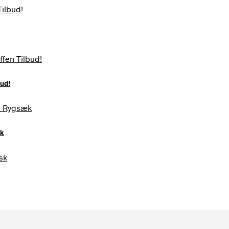
ud!
æk