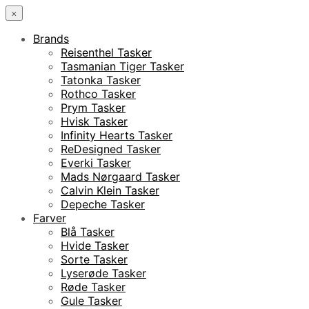
×
Brands
Reisenthel Tasker
Tasmanian Tiger Tasker
Tatonka Tasker
Rothco Tasker
Prym Tasker
Hvisk Tasker
Infinity Hearts Tasker
ReDesigned Tasker
Everki Tasker
Mads Nørgaard Tasker
Calvin Klein Tasker
Depeche Tasker
Farver
Blå Tasker
Hvide Tasker
Sorte Tasker
Lyserøde Tasker
Røde Tasker
Gule Tasker