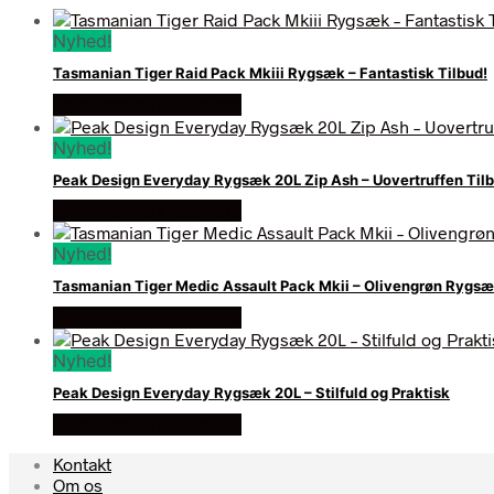
Nyhed!
Tasmanian Tiger Raid Pack Mkiii Rygsæk – Fantastisk Tilbud!
Se prisen hos outmore
Nyhed!
Peak Design Everyday Rygsæk 20L Zip Ash – Uovertruffen Tilb
Se prisen hos outmore
Nyhed!
Tasmanian Tiger Medic Assault Pack Mkii – Olivengrøn Rygs
Se prisen hos outmore
Nyhed!
Peak Design Everyday Rygsæk 20L – Stilfuld og Praktisk
Se prisen hos outmore
Kontakt
Om os