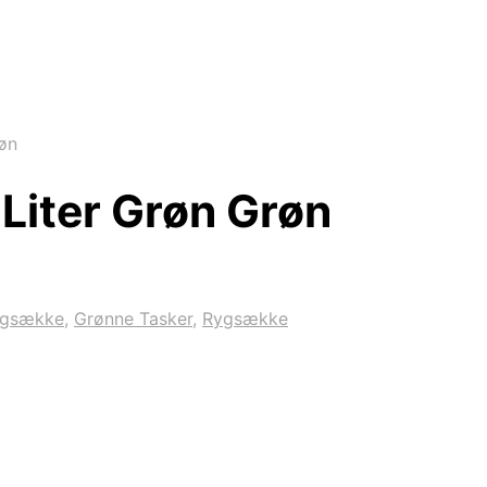
øn
Liter Grøn Grøn
ygsække
,
Grønne Tasker
,
Rygsække