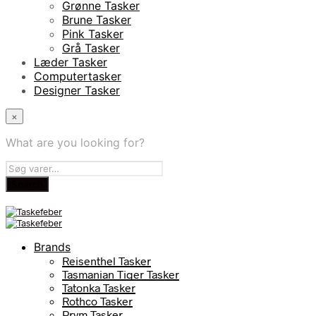
Grønne Tasker
Brune Tasker
Pink Tasker
Grå Tasker
Læder Tasker
Computertasker
Designer Tasker
×
What are you looking for?
Brands
Reisenthel Tasker
Tasmanian Tiger Tasker
Tatonka Tasker
Rothco Tasker
Prym Tasker