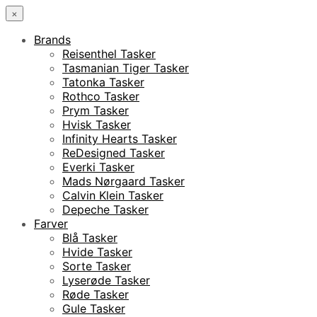
×
Brands
Reisenthel Tasker
Tasmanian Tiger Tasker
Tatonka Tasker
Rothco Tasker
Prym Tasker
Hvisk Tasker
Infinity Hearts Tasker
ReDesigned Tasker
Everki Tasker
Mads Nørgaard Tasker
Calvin Klein Tasker
Depeche Tasker
Farver
Blå Tasker
Hvide Tasker
Sorte Tasker
Lyserøde Tasker
Røde Tasker
Gule Tasker