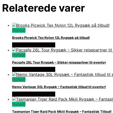
Relaterede varer
Nyhed!
Brooks Picwick Tex Nylon 12L Rygsæk på tilbud!
Se prisen hos outmore
Nyhed!
Pacsafe 26L Tour Rygsæk – Sikker rejsepartner til eventyr
Se prisen hos outmore
Nyhed!
Nemo Vantage 30L Rygsæk – Fantastisk tilbud til eventyr!
Se prisen hos outmore
Nyhed!
Tasmanian Tiger Raid Pack Mkiii Rygsæk – Fantastisk Tilbud!