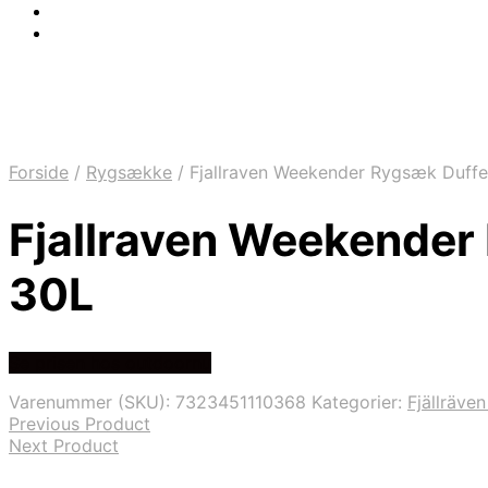
Forside
/
Rygsække
/
Fjallraven Weekender Rygsæk Duffel
Fjallraven Weekender 
30L
Se prisen hos outdoornu
Varenummer (SKU):
7323451110368
Kategorier:
Fjällräve
Previous Product
Next Product