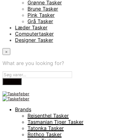
Grønne Tasker
Brune Tasker
Pink Tasker
Grå Tasker
Læder Tasker
Computertasker
Designer Tasker
×
What are you looking for?
Brands
Reisenthel Tasker
Tasmanian Tiger Tasker
Tatonka Tasker
Rothco Tasker