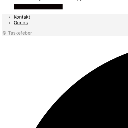
Se prisen hos outmore
Kontakt
Om os
© Taskefeber