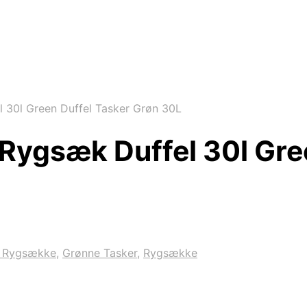
 30l Green Duffel Tasker Grøn 30L
Rygsæk Duffel 30l Gre
n Rygsække
,
Grønne Tasker
,
Rygsække