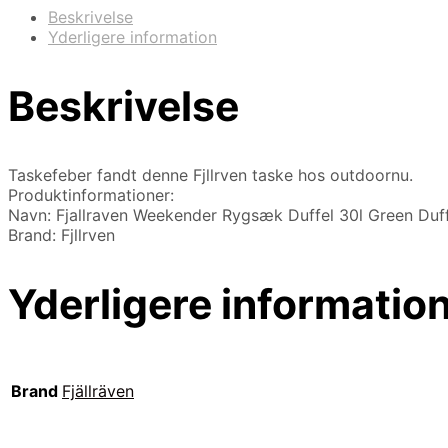
Beskrivelse
Yderligere information
Beskrivelse
Taskefeber fandt denne Fjllrven taske hos outdoornu.
Produktinformationer:
Navn: Fjallraven Weekender Rygsæk Duffel 30l Green Duff
Brand: Fjllrven
Yderligere informatio
Brand
Fjällräven