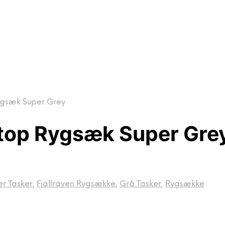
ygsæk Super Grey
ptop Rygsæk Super Gre
r Tasker
,
Fjällräven Rygsække
,
Grå Tasker
,
Rygsække