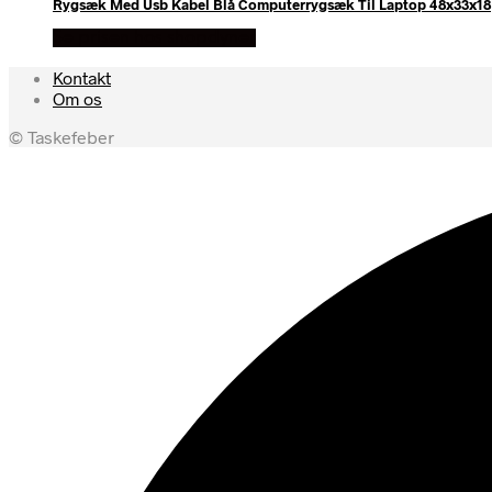
Rygsæk Med Usb Kabel Blå Computerrygsæk Til Laptop 48x33x18
Se prisen hos shopdyner
Kontakt
Om os
© Taskefeber