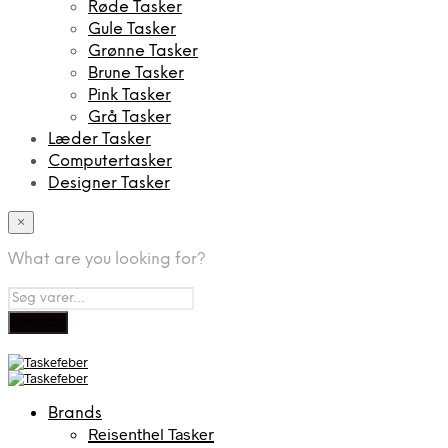
Røde Tasker
Gule Tasker
Grønne Tasker
Brune Tasker
Pink Tasker
Grå Tasker
Læder Tasker
Computertasker
Designer Tasker
×
What are you looking for?
Brands
Reisenthel Tasker