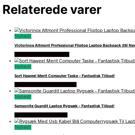
Relaterede varer
Nyhed!
Victorinox Altmont Professional Fliptop Laptop Backpack 26l 
Se prisen hos outdoornu
Nyhed!
Sort Haweel Merit Computer Taske – Fantastisk Tilbud!
Se prisen hos deluxecovers
Nyhed!
Samsonite Guardit Laptop Rygsæk – Fantastisk Tilbud!
Se prisen hos ultrashop
Nyhed!