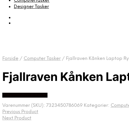
Computertasker
Designer Tasker
Forside
/
Computer Tasker
/
Fjallraven Kånken Laptop R
Fjallraven Kånken La
Se prisen hos hugo p
Varenummer (SKU):
7323450786069
Kategorier:
Compute
Previous Product
Next Product