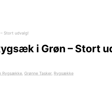
– Stort udvalg!
ygsæk i Grøn – Stort u
en Rygsække
,
Grønne Tasker
,
Rygsække