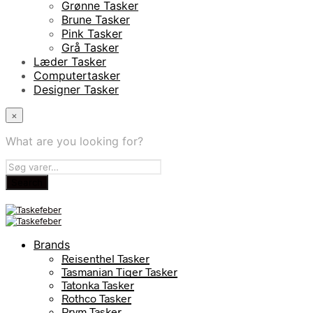
Grønne Tasker
Brune Tasker
Pink Tasker
Grå Tasker
Læder Tasker
Computertasker
Designer Tasker
×
What are you looking for?
Brands
Reisenthel Tasker
Tasmanian Tiger Tasker
Tatonka Tasker
Rothco Tasker
Prym Tasker