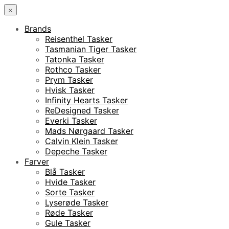
×
Brands
Reisenthel Tasker
Tasmanian Tiger Tasker
Tatonka Tasker
Rothco Tasker
Prym Tasker
Hvisk Tasker
Infinity Hearts Tasker
ReDesigned Tasker
Everki Tasker
Mads Nørgaard Tasker
Calvin Klein Tasker
Depeche Tasker
Farver
Blå Tasker
Hvide Tasker
Sorte Tasker
Lyserøde Tasker
Røde Tasker
Gule Tasker