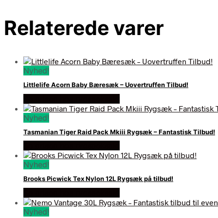
Relaterede varer
Nyhed!
Littlelife Acorn Baby Bæresæk – Uovertruffen Tilbud!
Se prisen hos rygsaeksalg
Nyhed!
Tasmanian Tiger Raid Pack Mkiii Rygsæk – Fantastisk Tilbud!
Se prisen hos rygsaeksalg
Nyhed!
Brooks Picwick Tex Nylon 12L Rygsæk på tilbud!
Se prisen hos rygsaeksalg
Nyhed!