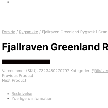
Forside
/
Rygsække
/
Fjallraven Greenland Rygsæk i Grøn 
Fjallraven Greenland R
Se prisen hos pro outdoor
Varenummer (SKU):
7323450270797
Kategorier:
Fjällräv
Previous Product
Next Product
Beskrivelse
Yderligere information