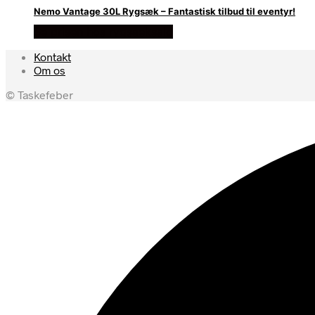
Nemo Vantage 30L Rygsæk – Fantastisk tilbud til eventyr!
Se prisen hos rygsaeksalg
Kontakt
Om os
© Taskefeber