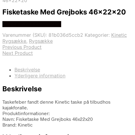
46x22x20
Fisketaske Med Grejboks 46x22x20
Se prisen hos kajakforalle
Varenummer (SKU):
81b036d5ccb2
Kategorier:
Kinetic
Rygsække
,
Rygsække
Previous Product
Next Product
Beskrivelse
Yderligere information
Beskrivelse
Taskefeber fandt denne Kinetic taske på tilbudhos
kajakforalle.
Produktinformationer:
Navn: Fisketaske Med Grejboks 46x22x20
Brand: Kinetic