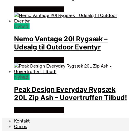
Se prisen hos outmore
Nyhed!
Nemo Vantage 20l Rygsæk –
Udsalg til Outdoor Eventyr
Se prisen hos outmore
Nyhed!
Peak Design Everyday Rygsæk
20L Zip Ash – Uovertruffen Tilbud!
Se prisen hos outmore
Kontakt
Om os