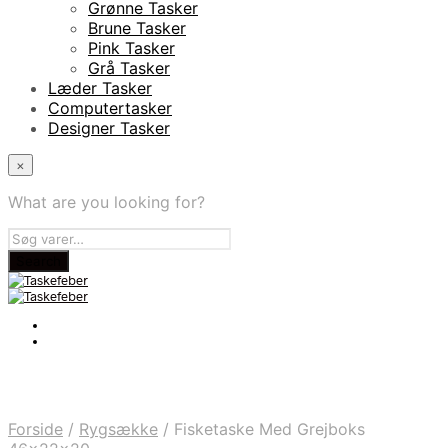
Grønne Tasker
Brune Tasker
Pink Tasker
Grå Tasker
Læder Tasker
Computertasker
Designer Tasker
×
What are you looking for?
Forside
/
Rygsække
/
Fisketaske Med Grejboks