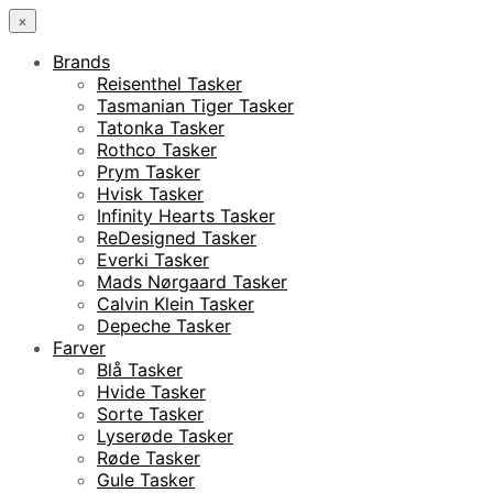
×
Brands
Reisenthel Tasker
Tasmanian Tiger Tasker
Tatonka Tasker
Rothco Tasker
Prym Tasker
Hvisk Tasker
Infinity Hearts Tasker
ReDesigned Tasker
Everki Tasker
Mads Nørgaard Tasker
Calvin Klein Tasker
Depeche Tasker
Farver
Blå Tasker
Hvide Tasker
Sorte Tasker
Lyserøde Tasker
Røde Tasker
Gule Tasker