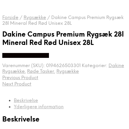
Forside
/
Rygsække
/
Dakine Campus Premium Rygsæk
28l Mineral Red Rød Unisex 28L
Dakine Campus Premium Rygsæk 28l
Mineral Red Rød Unisex 28L
Se prisen hos justcool
Varenummer (SKU):
0194626503301
Kategorier:
Dakine
Rygsække
,
Røde Tasker
,
Rygsække
Previous Product
Next Product
Beskrivelse
Yderligere information
Beskrivelse