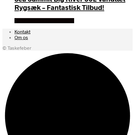
Rygsæk – Fantastisk Tilbud!
Se prisen hos rygsaeksalg
Kontakt
Om os
© Taskefeber