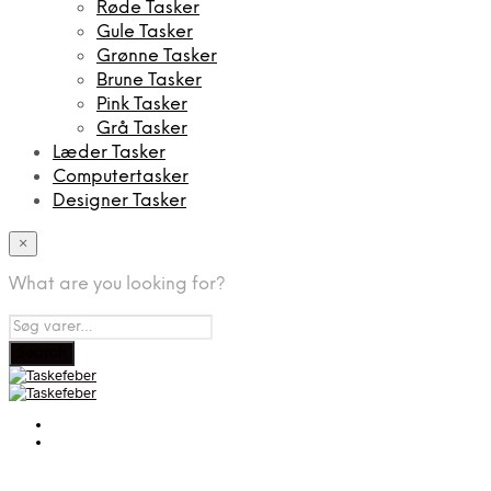
Røde Tasker
Gule Tasker
Grønne Tasker
Brune Tasker
Pink Tasker
Grå Tasker
Læder Tasker
Computertasker
Designer Tasker
×
What are you looking for?