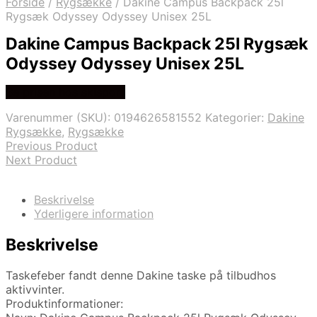
Forside
/
Rygsække
/
Dakine Campus Backpack 25l
Rygsæk Odyssey Odyssey Unisex 25L
Dakine Campus Backpack 25l Rygsæk
Odyssey Odyssey Unisex 25L
Se prisen hos skisport
Varenummer (SKU):
0194626581552
Kategorier:
Dakine
Rygsække
,
Rygsække
Previous Product
Next Product
Beskrivelse
Yderligere information
Beskrivelse
Taskefeber fandt denne Dakine taske på tilbudhos
aktivvinter.
Produktinformationer: