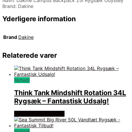
Navn: Dakine Campus Backpack 25l Rygsæk Odyssey
Brand: Dakine
Yderligere information
Brand
Dakine
Relaterede varer
Nyhed!
Think Tank Mindshift Rotation 34L
Rygsæk – Fantastisk Udsalg!
Se prisen hos outmore
Nyhed!