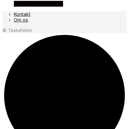
Se prisen hos outmore
Kontakt
Om os
© Taskefeber