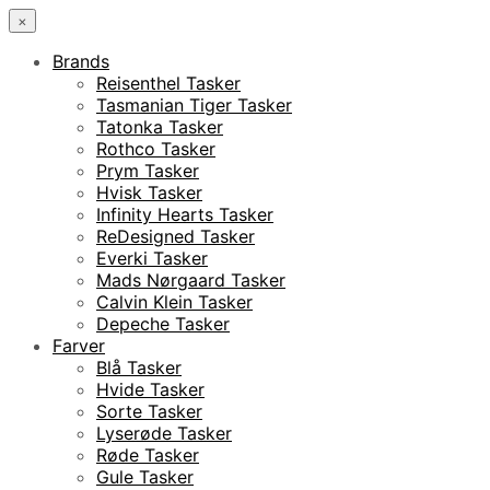
×
Brands
Reisenthel Tasker
Tasmanian Tiger Tasker
Tatonka Tasker
Rothco Tasker
Prym Tasker
Hvisk Tasker
Infinity Hearts Tasker
ReDesigned Tasker
Everki Tasker
Mads Nørgaard Tasker
Calvin Klein Tasker
Depeche Tasker
Farver
Blå Tasker
Hvide Tasker
Sorte Tasker
Lyserøde Tasker
Røde Tasker
Gule Tasker