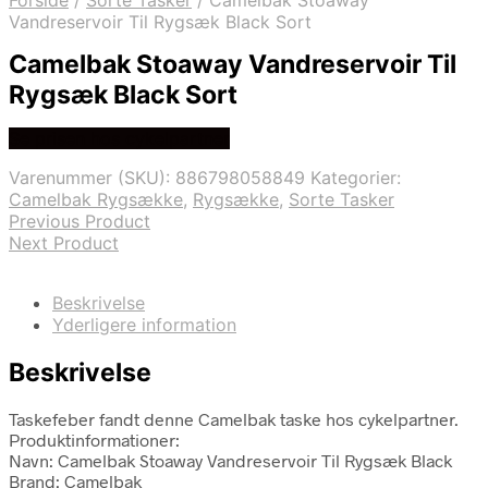
Forside
/
Sorte Tasker
/
Camelbak Stoaway
Vandreservoir Til Rygsæk Black Sort
Camelbak Stoaway Vandreservoir Til
Rygsæk Black Sort
Se prisen hos cykelpartner
Varenummer (SKU):
886798058849
Kategorier:
Camelbak Rygsække
,
Rygsække
,
Sorte Tasker
Previous Product
Next Product
Beskrivelse
Yderligere information
Beskrivelse
Taskefeber fandt denne Camelbak taske hos cykelpartner.
Produktinformationer:
Navn: Camelbak Stoaway Vandreservoir Til Rygsæk Black
Brand: Camelbak