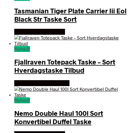
Tasmanian Tiger Plate Carrier Iii Eol
Black Str Taske Sort
Se prisen hos outmore
Nyhed!
Fjallraven Totepack Taske – Sort
Hverdagstaske Tilbud
Se prisen hos outdoornu
Nyhed!
Nemo Double Haul 100l Sort
Konvertibel Duffel Taske