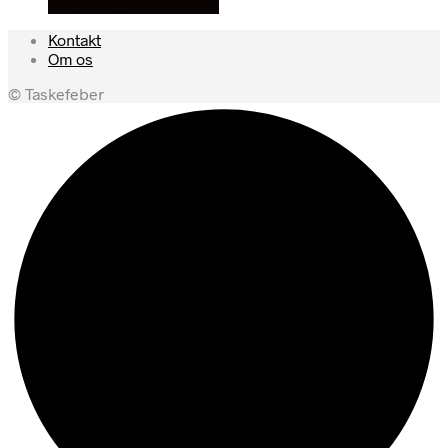
Se prisen hos outmore
Kontakt
Om os
© Taskefeber