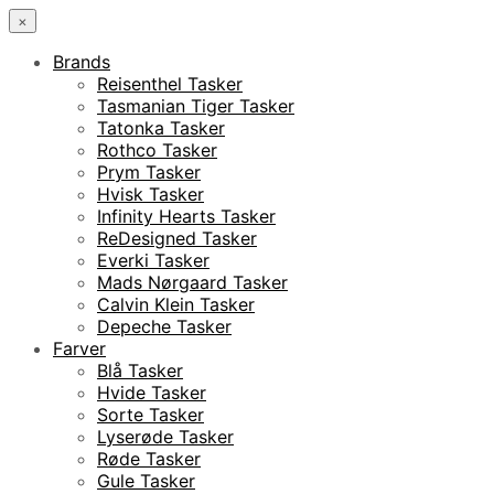
×
Brands
Reisenthel Tasker
Tasmanian Tiger Tasker
Tatonka Tasker
Rothco Tasker
Prym Tasker
Hvisk Tasker
Infinity Hearts Tasker
ReDesigned Tasker
Everki Tasker
Mads Nørgaard Tasker
Calvin Klein Tasker
Depeche Tasker
Farver
Blå Tasker
Hvide Tasker
Sorte Tasker
Lyserøde Tasker
Røde Tasker
Gule Tasker