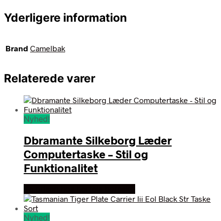
Yderligere information
Brand
Camelbak
Relaterede varer
Nyhed!
Dbramante Silkeborg Læder
Computertaske – Stil og
Funktionalitet
Se prisen hos hertels boresko
Nyhed!