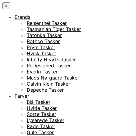
×
Brands
Reisenthel Tasker
Tasmanian Tiger Tasker
Tatonka Tasker
Rothco Tasker
Prym Tasker
Hvisk Tasker
Infinity Hearts Tasker
ReDesigned Tasker
Everki Tasker
Mads Nørgaard Tasker
Calvin Klein Tasker
Depeche Tasker
Farver
Blå Tasker
Hvide Tasker
Sorte Tasker
Lyserøde Tasker
Røde Tasker
Gule Tasker