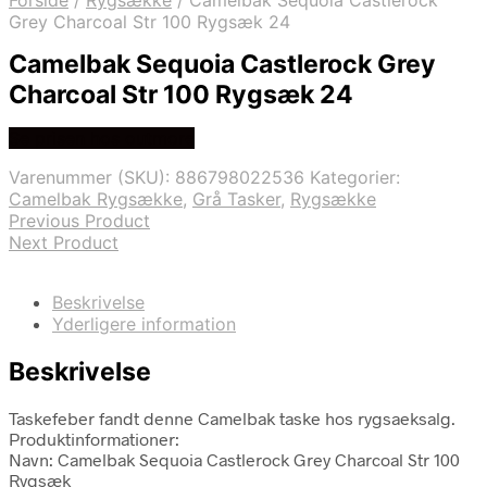
Forside
/
Rygsække
/
Camelbak Sequoia Castlerock
Grey Charcoal Str 100 Rygsæk 24
Camelbak Sequoia Castlerock Grey
Charcoal Str 100 Rygsæk 24
Se prisen hos outmore
Varenummer (SKU):
886798022536
Kategorier:
Camelbak Rygsække
,
Grå Tasker
,
Rygsække
Previous Product
Next Product
Beskrivelse
Yderligere information
Beskrivelse
Taskefeber fandt denne Camelbak taske hos rygsaeksalg.
Produktinformationer:
Navn: Camelbak Sequoia Castlerock Grey Charcoal Str 100
Rygsæk