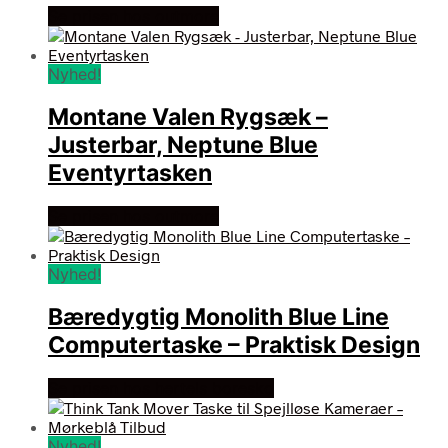
Se prisen hos outmore
Nyhed!
Montane Valen Rygsæk –
Justerbar, Neptune Blue
Eventyrtasken
Se prisen hos outmore
Nyhed!
Bæredygtig Monolith Blue Line
Computertaske – Praktisk Design
Se prisen hos hertels boresko
Nyhed!