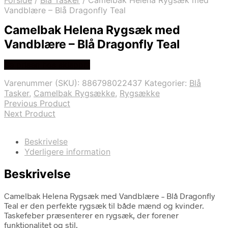
Forside
/
Blå Tasker
/
Camelbak Helena Rygsæk med
Vandblære – Blå Dragonfly Teal
Camelbak Helena Rygsæk med
Vandblære – Blå Dragonfly Teal
Se prisen hos skisport
Varenummer (SKU):
886798022437
Kategorier:
Blå
Tasker
,
Camelbak Rygsække
,
Rygsække
Previous Product
Next Product
Beskrivelse
Yderligere information
Beskrivelse
Camelbak Helena Rygsæk med Vandblære – Blå Dragonfly
Teal er den perfekte rygsæk til både mænd og kvinder.
Taskefeber præsenterer en rygsæk, der forener
funktionalitet og stil.