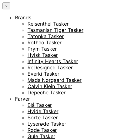
×
Brands
Reisenthel Tasker
Tasmanian Tiger Tasker
Tatonka Tasker
Rothco Tasker
Prym Tasker
Hvisk Tasker
Infinity Hearts Tasker
ReDesigned Tasker
Everki Tasker
Mads Nørgaard Tasker
Calvin Klein Tasker
Depeche Tasker
Farver
Blå Tasker
Hvide Tasker
Sorte Tasker
Lyserøde Tasker
Røde Tasker
Gule Tasker