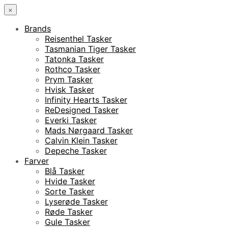
×
Brands
Reisenthel Tasker
Tasmanian Tiger Tasker
Tatonka Tasker
Rothco Tasker
Prym Tasker
Hvisk Tasker
Infinity Hearts Tasker
ReDesigned Tasker
Everki Tasker
Mads Nørgaard Tasker
Calvin Klein Tasker
Depeche Tasker
Farver
Blå Tasker
Hvide Tasker
Sorte Tasker
Lyserøde Tasker
Røde Tasker
Gule Tasker