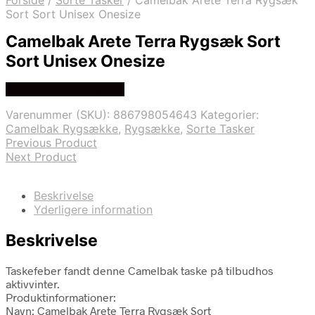
Forside
/
Sorte Tasker
/
Camelbak Arete Terra Rygsæk
Sort Sort Unisex Onesize
Camelbak Arete Terra Rygsæk Sort
Sort Unisex Onesize
Se prisen hos skisport
Varenummer (SKU):
886798054643
Kategorier:
Camelbak Rygsække
,
Rygsække
,
Sorte Tasker
Previous Product
Next Product
Beskrivelse
Yderligere information
Beskrivelse
Taskefeber fandt denne Camelbak taske på tilbudhos
aktivvinter.
Produktinformationer:
Navn: Camelbak Arete Terra Rygsæk Sort