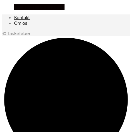
Se prisen hos outmore
Kontakt
Om os
© Taskefeber