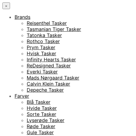
×
Brands
Reisenthel Tasker
Tasmanian Tiger Tasker
Tatonka Tasker
Rothco Tasker
Prym Tasker
Hvisk Tasker
Infinity Hearts Tasker
ReDesigned Tasker
Everki Tasker
Mads Nørgaard Tasker
Calvin Klein Tasker
Depeche Tasker
Farver
Blå Tasker
Hvide Tasker
Sorte Tasker
Lyserøde Tasker
Røde Tasker
Gule Tasker