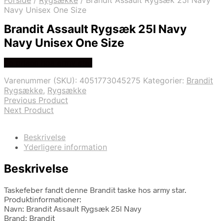
Forside
/
Rygsække
/
Brandit Assault Rygsæk 25l Navy
Navy Unisex One Size
Brandit Assault Rygsæk 25l Navy
Navy Unisex One Size
Se prisen hos army star
Varenummer (SKU):
4051773045275
Kategorier:
Brandit
Rygsække
,
Rygsække
Previous Product
Next Product
Beskrivelse
Yderligere information
Beskrivelse
Taskefeber fandt denne Brandit taske hos army star.
Produktinformationer:
Navn: Brandit Assault Rygsæk 25l Navy
Brand: Brandit