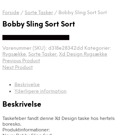
Forside
/
Sorte Tasker
/
Bobby Sling Sort Sort
Bobby Sling Sort Sort
Se prisen hos hertels boresko
Varenummer (SKU):
d318e28342dd
Kategorier:
Rygsække
,
Sorte Tasker
,
Xd Design Rygsække
Previous Product
Next Product
Beskrivelse
Yderligere information
Beskrivelse
Taskefeber fandt denne Xd Design taske hos hertels
boresko.
Produktinformationer: