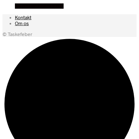
Se prisen hos hugo p
Kontakt
Om os
© Taskefeber