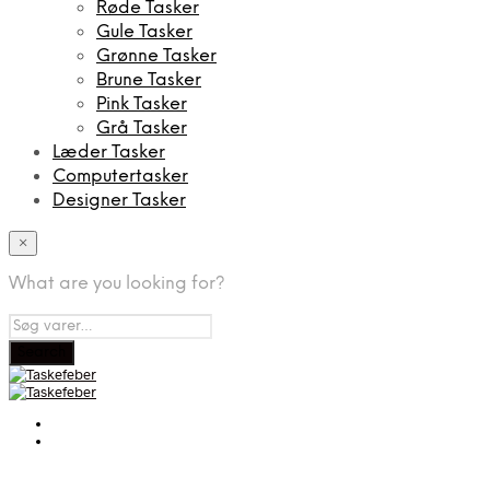
Røde Tasker
Gule Tasker
Grønne Tasker
Brune Tasker
Pink Tasker
Grå Tasker
Læder Tasker
Computertasker
Designer Tasker
×
What are you looking for?