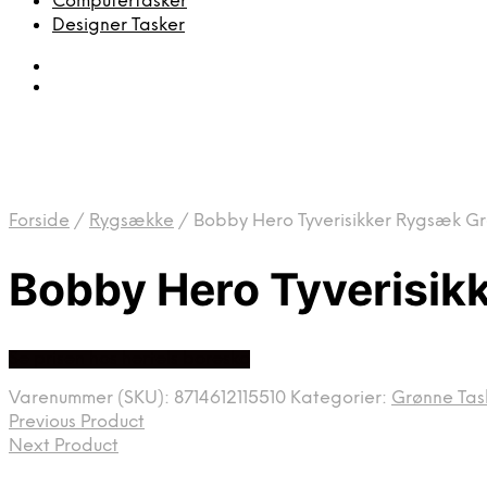
Computertasker
Designer Tasker
Forside
/
Rygsække
/
Bobby Hero Tyverisikker Rygsæk Gr
Bobby Hero Tyverisik
Se prisen hos hertels boresko
Varenummer (SKU):
8714612115510
Kategorier:
Grønne Tas
Previous Product
Next Product