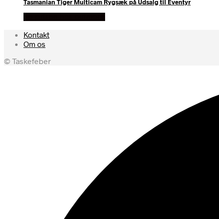
Tasmanian Tiger Multicam Rygsæk på Udsalg til Eventyr
Se prisen hos outmore
Kontakt
Om os
© Taskefeber