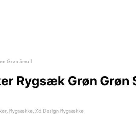
øn Grøn Small
ker Rygsæk Grøn Grøn 
ker
,
Rygsække
,
Xd Design Rygsække