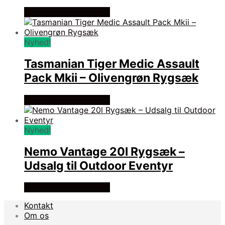
Se prisen hos outmore
Nyhed!
Tasmanian Tiger Medic Assault
Pack Mkii – Olivengrøn Rygsæk
Se prisen hos outmore
Nyhed!
Nemo Vantage 20l Rygsæk –
Udsalg til Outdoor Eventyr
Se prisen hos outmore
Kontakt
Om os