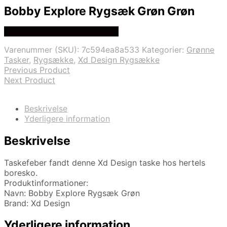
Bobby Explore Rygsæk Grøn Grøn
Se prisen hos hertels boresko
Varenummer (SKU):
7c594ea8a533
Kategorier:
Grønne
Tasker
,
Rygsække
,
Xd Design Rygsække
Previous Product
Next Product
Beskrivelse
Yderligere information
Beskrivelse
Taskefeber fandt denne Xd Design taske hos hertels
boresko.
Produktinformationer:
Navn: Bobby Explore Rygsæk Grøn
Brand: Xd Design
Yderligere information