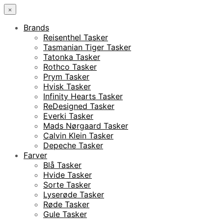
×
Brands
Reisenthel Tasker
Tasmanian Tiger Tasker
Tatonka Tasker
Rothco Tasker
Prym Tasker
Hvisk Tasker
Infinity Hearts Tasker
ReDesigned Tasker
Everki Tasker
Mads Nørgaard Tasker
Calvin Klein Tasker
Depeche Tasker
Farver
Blå Tasker
Hvide Tasker
Sorte Tasker
Lyserøde Tasker
Røde Tasker
Gule Tasker