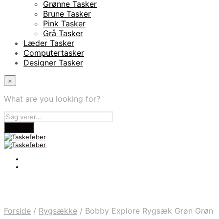
Grønne Tasker
Brune Tasker
Pink Tasker
Grå Tasker
Læder Tasker
Computertasker
Designer Tasker
×
What are you looking for?
Forside
/
Rygsække
/
Bobby Explore Rygsæk Grøn Grøn