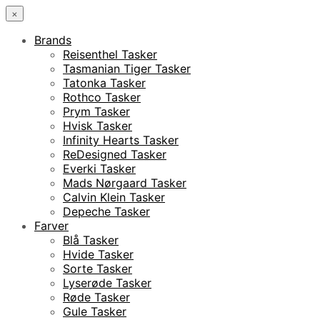
×
Brands
Reisenthel Tasker
Tasmanian Tiger Tasker
Tatonka Tasker
Rothco Tasker
Prym Tasker
Hvisk Tasker
Infinity Hearts Tasker
ReDesigned Tasker
Everki Tasker
Mads Nørgaard Tasker
Calvin Klein Tasker
Depeche Tasker
Farver
Blå Tasker
Hvide Tasker
Sorte Tasker
Lyserøde Tasker
Røde Tasker
Gule Tasker