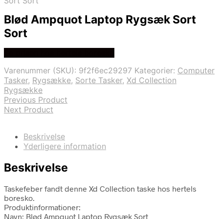
Sort Sort
Blød Ampquot Laptop Rygsæk Sort
Sort
Se prisen hos hertels boresko
Varenummer (SKU):
9f2f6ec29297
Kategorier:
Computer
Tasker
,
Rygsække
,
Sorte Tasker
,
Xd Collection
Rygsække
Previous Product
Next Product
Beskrivelse
Yderligere information
Beskrivelse
Taskefeber fandt denne Xd Collection taske hos hertels
boresko.
Produktinformationer:
Navn: Blød Ampquot Laptop Rygsæk Sort