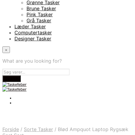
Grønne Tasker
Brune Tasker
Pink Tasker
Grå Tasker
Læder Tasker
Computertasker
Designer Tasker
×
What are you looking for?
Forside
/
Sorte Tasker
/
Blød Ampquot Laptop Rygsæk