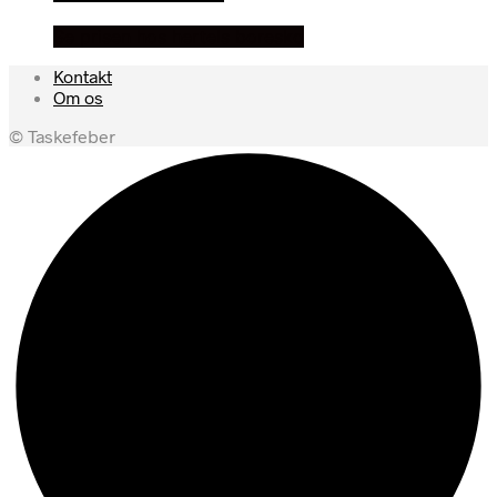
Se prisen hos hertels boresko
Kontakt
Om os
© Taskefeber