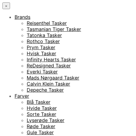
×
Brands
Reisenthel Tasker
Tasmanian Tiger Tasker
Tatonka Tasker
Rothco Tasker
Prym Tasker
Hvisk Tasker
Infinity Hearts Tasker
ReDesigned Tasker
Everki Tasker
Mads Nørgaard Tasker
Calvin Klein Tasker
Depeche Tasker
Farver
Blå Tasker
Hvide Tasker
Sorte Tasker
Lyserøde Tasker
Røde Tasker
Gule Tasker