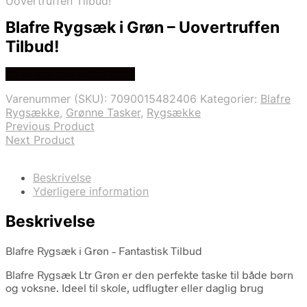
Uovertruffen Tilbud!
Blafre Rygsæk i Grøn – Uovertruffen
Tilbud!
Se prisen hos kÆre bØrn
Varenummer (SKU):
7090015482406
Kategorier:
Blafre
Rygsække
,
Grønne Tasker
,
Rygsække
Previous Product
Next Product
Beskrivelse
Yderligere information
Beskrivelse
Blafre Rygsæk i Grøn – Fantastisk Tilbud
Blafre Rygsæk Ltr Grøn er den perfekte taske til både børn
og voksne. Ideel til skole, udflugter eller daglig brug