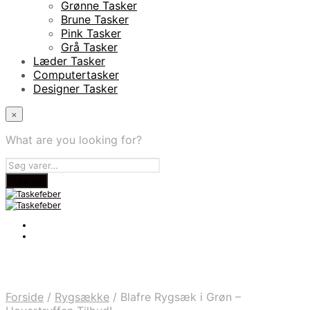
Grønne Tasker
Brune Tasker
Pink Tasker
Grå Tasker
Læder Tasker
Computertasker
Designer Tasker
×
What are you looking for?
Forside
/
Rygsække
/
Blafre Rygsæk i Grøn –