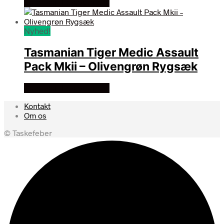
Se prisen hos outmore
Nyhed!
Tasmanian Tiger Medic Assault
Pack Mkii – Olivengrøn Rygsæk
Se prisen hos outmore
Kontakt
Om os
© Taskefeber