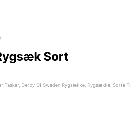
t
Rygsæk Sort
r Tasker
,
Derby Of Sweden Rygsække
,
Rygsække
,
Sorte T