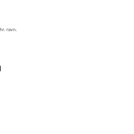
r. ravn.
n