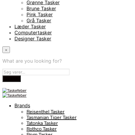
Grønne Tasker
Brune Tasker
Pink Tasker
Grå Tasker
Læder Tasker
Computertasker
Designer Tasker
×
What are you looking for?
Brands
Reisenthel Tasker
Tasmanian Tiger Tasker
Tatonka Tasker
Rothco Tasker
Prym Tasker