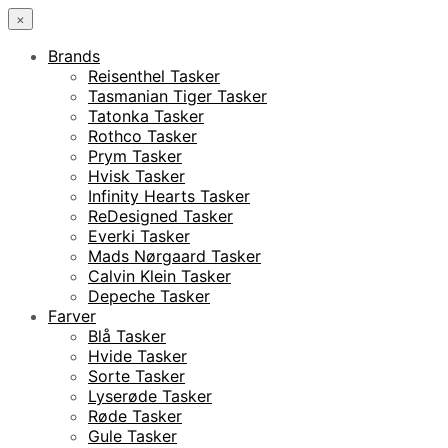
×
Brands
Reisenthel Tasker
Tasmanian Tiger Tasker
Tatonka Tasker
Rothco Tasker
Prym Tasker
Hvisk Tasker
Infinity Hearts Tasker
ReDesigned Tasker
Everki Tasker
Mads Nørgaard Tasker
Calvin Klein Tasker
Depeche Tasker
Farver
Blå Tasker
Hvide Tasker
Sorte Tasker
Lyserøde Tasker
Røde Tasker
Gule Tasker