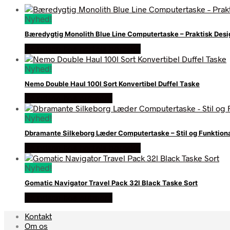
Nyhed!
Bæredygtig Monolith Blue Line Computertaske – Praktisk Desi
Se prisen hos hertels boresko
Nyhed!
Nemo Double Haul 100l Sort Konvertibel Duffel Taske
Se prisen hos outmore
Nyhed!
Dbramante Silkeborg Læder Computertaske – Stil og Funktiona
Se prisen hos hertels boresko
Nyhed!
Gomatic Navigator Travel Pack 32l Black Taske Sort
Se prisen hos outmore
Kontakt
Om os