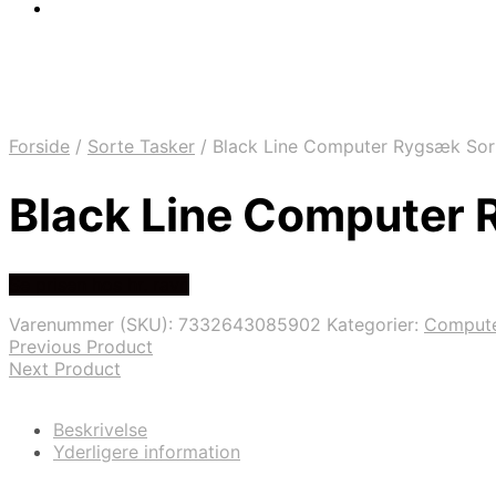
Forside
/
Sorte Tasker
/
Black Line Computer Rygsæk Sor
Black Line Computer 
Se prisen hos hr. ravn
Varenummer (SKU):
7332643085902
Kategorier:
Compute
Previous Product
Next Product
Beskrivelse
Yderligere information