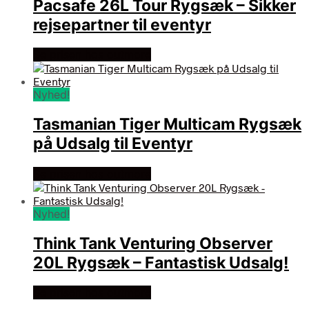
Pacsafe 26L Tour Rygsæk – Sikker
rejsepartner til eventyr
Se prisen hos outmore
Nyhed!
Tasmanian Tiger Multicam Rygsæk
på Udsalg til Eventyr
Se prisen hos outmore
Nyhed!
Think Tank Venturing Observer
20L Rygsæk – Fantastisk Udsalg!
Se prisen hos outmore