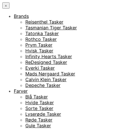
×
Brands
Reisenthel Tasker
Tasmanian Tiger Tasker
Tatonka Tasker
Rothco Tasker
Prym Tasker
Hvisk Tasker
Infinity Hearts Tasker
ReDesigned Tasker
Everki Tasker
Mads Nørgaard Tasker
Calvin Klein Tasker
Depeche Tasker
Farver
Blå Tasker
Hvide Tasker
Sorte Tasker
Lyserøde Tasker
Røde Tasker
Gule Tasker