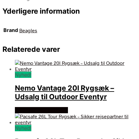
Yderligere information
Brand
Beagles
Relaterede varer
Nyhed!
Nemo Vantage 20l Rygsæk –
Udsalg til Outdoor Eventyr
Se prisen hos outmore
Nyhed!