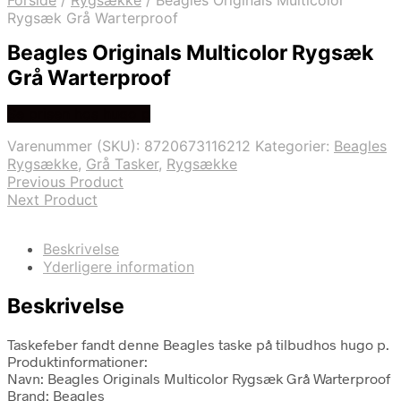
Forside
/
Rygsække
/
Beagles Originals Multicolor
Rygsæk Grå Warterproof
Beagles Originals Multicolor Rygsæk
Grå Warterproof
Se prisen hos hugo p
Varenummer (SKU):
8720673116212
Kategorier:
Beagles
Rygsække
,
Grå Tasker
,
Rygsække
Previous Product
Next Product
Beskrivelse
Yderligere information
Beskrivelse
Taskefeber fandt denne Beagles taske på tilbudhos hugo p.
Produktinformationer:
Navn: Beagles Originals Multicolor Rygsæk Grå Warterproof
Brand: Beagles