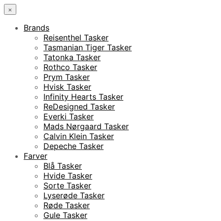
×
Brands
Reisenthel Tasker
Tasmanian Tiger Tasker
Tatonka Tasker
Rothco Tasker
Prym Tasker
Hvisk Tasker
Infinity Hearts Tasker
ReDesigned Tasker
Everki Tasker
Mads Nørgaard Tasker
Calvin Klein Tasker
Depeche Tasker
Farver
Blå Tasker
Hvide Tasker
Sorte Tasker
Lyserøde Tasker
Røde Tasker
Gule Tasker