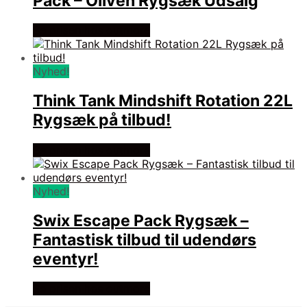
Pack – Oliven Rygsæk Udsalg
Se prisen hos outmore
Nyhed!
Think Tank Mindshift Rotation 22L
Rygsæk på tilbud!
Se prisen hos outmore
Nyhed!
Swix Escape Pack Rygsæk –
Fantastisk tilbud til udendørs
eventyr!
Se prisen hos outmore