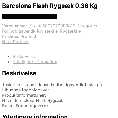
Barcelona Flash Rygsæk 0.36 Kg
Se prisen hos fodboldgaver
Varenummer (SKU):
5037970089815
Kategorier:
Fodboldgaver.dk Rygsække
,
Rygsække
Previous Product
Next Product
Beskrivelse
Yderligere information
Beskrivelse
Taskefeber fandt denne Fodboldgaverdk taske på
tilbudhos fodboldgaver.
Produktinformationer:
Navn: Barcelona Flash Rygsæk
Brand: Fodboldgaverdk
Yderligere information