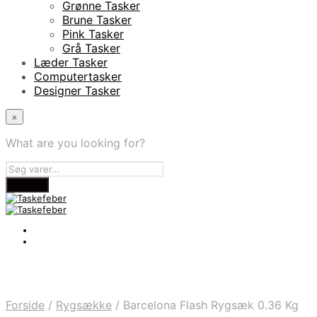
Grønne Tasker
Brune Tasker
Pink Tasker
Grå Tasker
Læder Tasker
Computertasker
Designer Tasker
×
What are you looking for?
Forside
/
Rygsække
/
Barcelona Flash Rygsæk 0.36 Kg