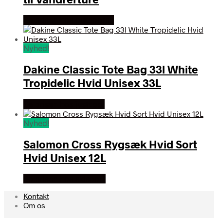
Se prisen hos outdoornu
Nyhed!
Dakine Classic Tote Bag 33l White
Tropidelic Hvid Unisex 33L
Se prisen hos justcool
Nyhed!
Salomon Cross Rygsæk Hvid Sort
Hvid Unisex 12L
Se prisen hos skisport
Kontakt
Om os