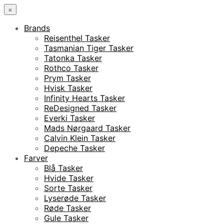
×
Brands
Reisenthel Tasker
Tasmanian Tiger Tasker
Tatonka Tasker
Rothco Tasker
Prym Tasker
Hvisk Tasker
Infinity Hearts Tasker
ReDesigned Tasker
Everki Tasker
Mads Nørgaard Tasker
Calvin Klein Tasker
Depeche Tasker
Farver
Blå Tasker
Hvide Tasker
Sorte Tasker
Lyserøde Tasker
Røde Tasker
Gule Tasker