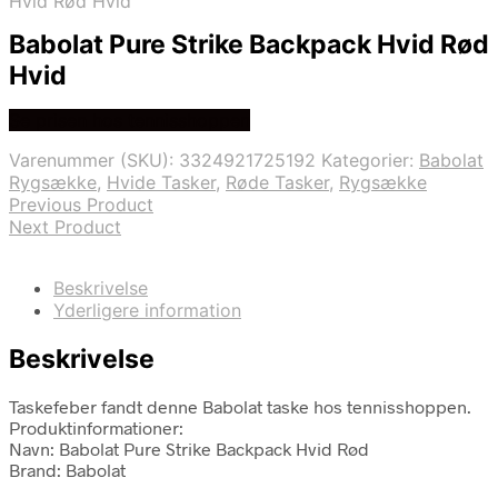
Hvid Rød Hvid
Babolat Pure Strike Backpack Hvid Rød
Hvid
Se prisen hos tennisshoppen
Varenummer (SKU):
3324921725192
Kategorier:
Babolat
Rygsække
,
Hvide Tasker
,
Røde Tasker
,
Rygsække
Previous Product
Next Product
Beskrivelse
Yderligere information
Beskrivelse
Taskefeber fandt denne Babolat taske hos tennisshoppen.
Produktinformationer:
Navn: Babolat Pure Strike Backpack Hvid Rød
Brand: Babolat