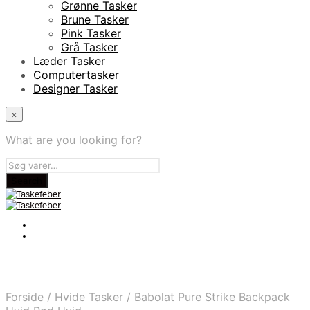
Grønne Tasker
Brune Tasker
Pink Tasker
Grå Tasker
Læder Tasker
Computertasker
Designer Tasker
×
What are you looking for?
Forside
/
Hvide Tasker
/
Babolat Pure Strike Backpack