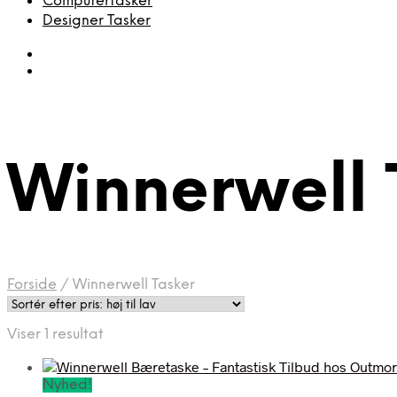
Computertasker
Designer Tasker
Winnerwell 
Forside
/
Winnerwell Tasker
Viser 1 resultat
Nyhed!