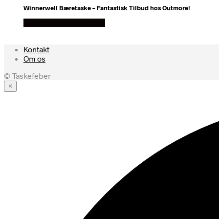
Winnerwell Bæretaske – Fantastisk Tilbud hos Outmore!
Se prisen hos outmore
Kontakt
Om os
© Taskefeber
×