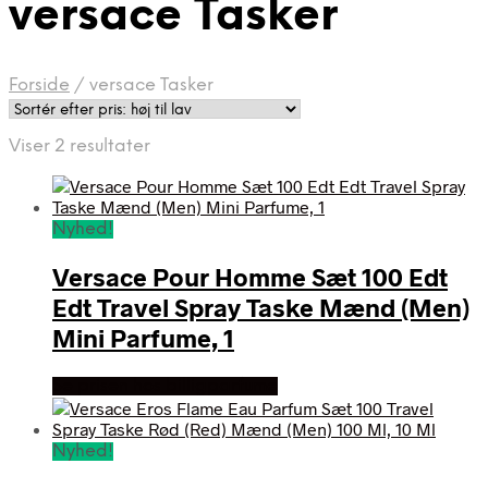
versace Tasker
Forside
/
versace Tasker
Sorteret
Viser 2 resultater
efter
pris:
høj
Nyhed!
til
lav
Versace Pour Homme Sæt 100 Edt
Edt Travel Spray Taske Mænd (Men)
Mini Parfume, 1
Se prisen hos billigparfume
Nyhed!