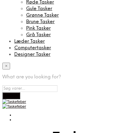
Røde Tasker
Gule Tasker
Grønne Tasker
Brune Tasker
Pink Tasker
Grå Tasker
Læder Tasker
Computertasker
Designer Tasker
×
What are you looking for?