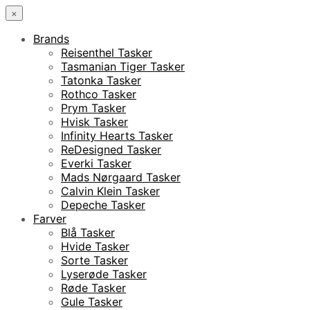
×
Brands
Reisenthel Tasker
Tasmanian Tiger Tasker
Tatonka Tasker
Rothco Tasker
Prym Tasker
Hvisk Tasker
Infinity Hearts Tasker
ReDesigned Tasker
Everki Tasker
Mads Nørgaard Tasker
Calvin Klein Tasker
Depeche Tasker
Farver
Blå Tasker
Hvide Tasker
Sorte Tasker
Lyserøde Tasker
Røde Tasker
Gule Tasker