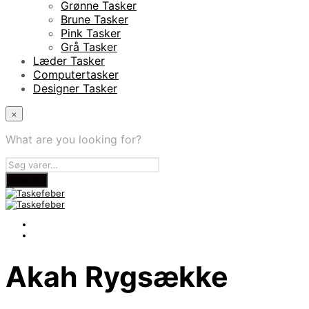
Grønne Tasker
Brune Tasker
Pink Tasker
Grå Tasker
Læder Tasker
Computertasker
Designer Tasker
×
What are you looking for?
Akah Rygsække