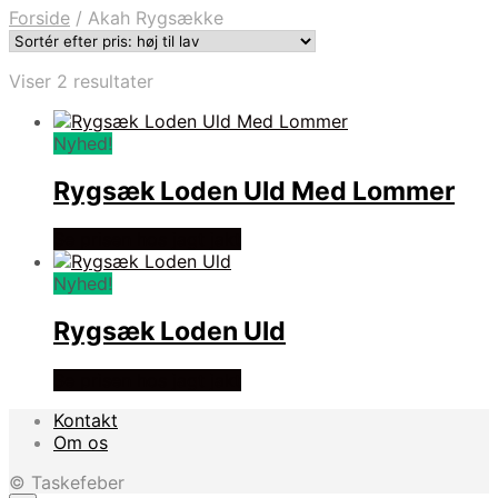
Forside
/
Akah Rygsække
Sorteret
Viser 2 resultater
efter
pris:
Nyhed!
høj
til
Rygsæk Loden Uld Med Lommer
lav
Se prisen hos jagt jakt
Nyhed!
Rygsæk Loden Uld
Se prisen hos jagt jakt
Kontakt
Om os
© Taskefeber