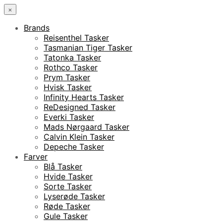
×
Brands
Reisenthel Tasker
Tasmanian Tiger Tasker
Tatonka Tasker
Rothco Tasker
Prym Tasker
Hvisk Tasker
Infinity Hearts Tasker
ReDesigned Tasker
Everki Tasker
Mads Nørgaard Tasker
Calvin Klein Tasker
Depeche Tasker
Farver
Blå Tasker
Hvide Tasker
Sorte Tasker
Lyserøde Tasker
Røde Tasker
Gule Tasker