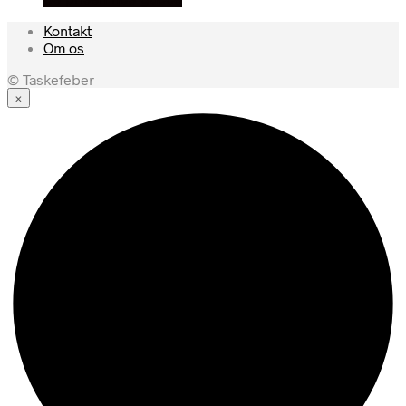
Kontakt
Om os
© Taskefeber
×