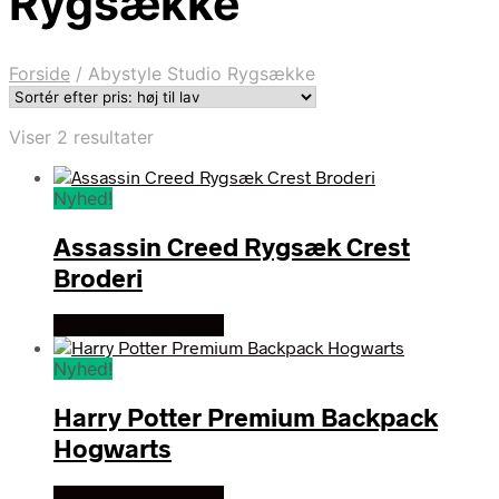
Rygsække
Forside
/
Abystyle Studio Rygsække
Sorteret
Viser 2 resultater
efter
pris:
Nyhed!
høj
til
Assassin Creed Rygsæk Crest
lav
Broderi
Se prisen hos gucca
Nyhed!
Harry Potter Premium Backpack
Hogwarts
Se prisen hos gucca