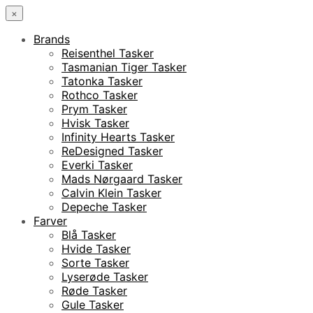
×
Brands
Reisenthel Tasker
Tasmanian Tiger Tasker
Tatonka Tasker
Rothco Tasker
Prym Tasker
Hvisk Tasker
Infinity Hearts Tasker
ReDesigned Tasker
Everki Tasker
Mads Nørgaard Tasker
Calvin Klein Tasker
Depeche Tasker
Farver
Blå Tasker
Hvide Tasker
Sorte Tasker
Lyserøde Tasker
Røde Tasker
Gule Tasker