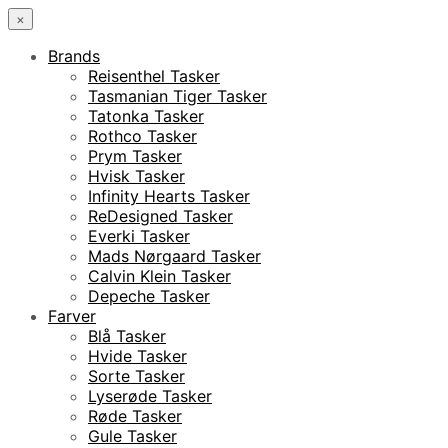
×
Brands
Reisenthel Tasker
Tasmanian Tiger Tasker
Tatonka Tasker
Rothco Tasker
Prym Tasker
Hvisk Tasker
Infinity Hearts Tasker
ReDesigned Tasker
Everki Tasker
Mads Nørgaard Tasker
Calvin Klein Tasker
Depeche Tasker
Farver
Blå Tasker
Hvide Tasker
Sorte Tasker
Lyserøde Tasker
Røde Tasker
Gule Tasker