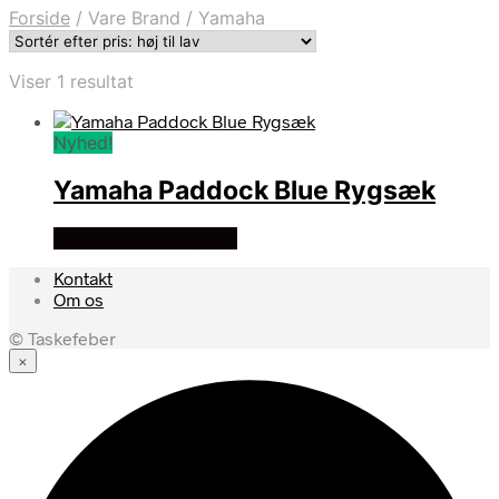
Forside
/
Vare Brand
/
Yamaha
Viser 1 resultat
Nyhed!
Yamaha Paddock Blue Rygsæk
Se prisen hos kajs mc
Kontakt
Om os
© Taskefeber
×