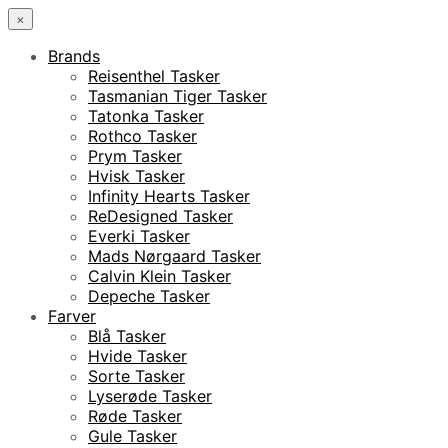
×
Brands
Reisenthel Tasker
Tasmanian Tiger Tasker
Tatonka Tasker
Rothco Tasker
Prym Tasker
Hvisk Tasker
Infinity Hearts Tasker
ReDesigned Tasker
Everki Tasker
Mads Nørgaard Tasker
Calvin Klein Tasker
Depeche Tasker
Farver
Blå Tasker
Hvide Tasker
Sorte Tasker
Lyserøde Tasker
Røde Tasker
Gule Tasker