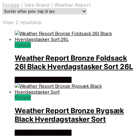
Forside
/
Vare Brand
/
Weather Report
Sorteret
Viser 2 resultater
efter
pris:
høj
Nyhed!
til
lav
Weather Report Bronze Foldsack
26l Black Hverdagstasker Sort 26L
Se prisen hos outdoornu
Nyhed!
Weather Report Bronze Rygsæk
Black Hverdagstasker Sort
Se prisen hos outdoornu