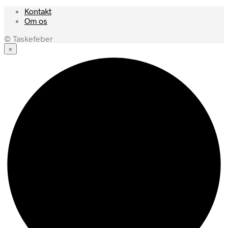
Kontakt
Om os
© Taskefeber
×