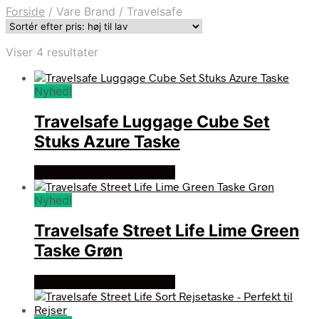
Forside
/
Vare Brand
/
Travelsafe
Sorteret
Viser 4 resultater
efter
pris:
Nyhed!
høj
til
Travelsafe Luggage Cube Set
lav
Stuks Azure Taske
Se prisen hos rygsaeksalg
Nyhed!
Travelsafe Street Life Lime Green
Taske Grøn
Se prisen hos rygsaeksalg