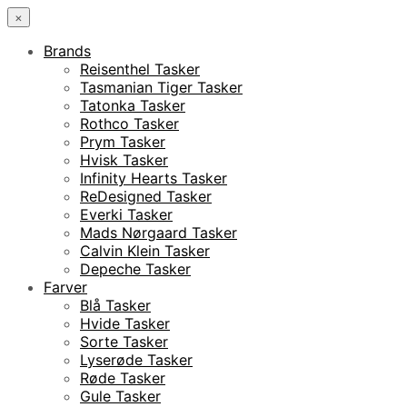
×
Brands
Reisenthel Tasker
Tasmanian Tiger Tasker
Tatonka Tasker
Rothco Tasker
Prym Tasker
Hvisk Tasker
Infinity Hearts Tasker
ReDesigned Tasker
Everki Tasker
Mads Nørgaard Tasker
Calvin Klein Tasker
Depeche Tasker
Farver
Blå Tasker
Hvide Tasker
Sorte Tasker
Lyserøde Tasker
Røde Tasker
Gule Tasker