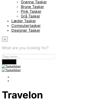
Grønne Tasker
Brune Tasker
Pink Tasker
Grå Tasker
Læder Tasker
Computertasker
Designer Tasker
×
What are you looking for?
Travelon