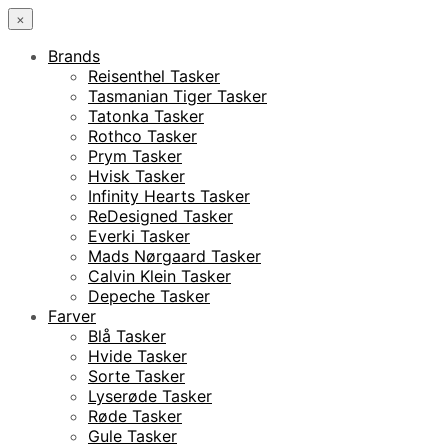
×
Brands
Reisenthel Tasker
Tasmanian Tiger Tasker
Tatonka Tasker
Rothco Tasker
Prym Tasker
Hvisk Tasker
Infinity Hearts Tasker
ReDesigned Tasker
Everki Tasker
Mads Nørgaard Tasker
Calvin Klein Tasker
Depeche Tasker
Farver
Blå Tasker
Hvide Tasker
Sorte Tasker
Lyserøde Tasker
Røde Tasker
Gule Tasker