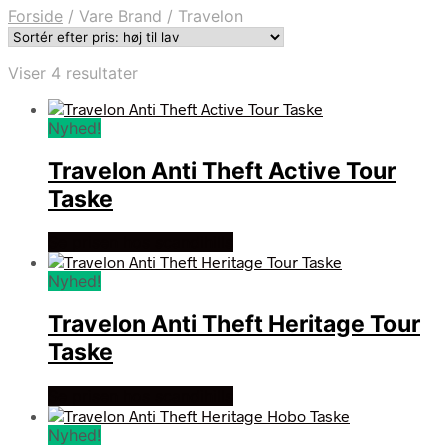
Forside
/
Vare Brand
/
Travelon
Sorteret
Viser 4 resultater
efter
pris:
Nyhed!
høj
til
Travelon Anti Theft Active Tour
lav
Taske
Se prisen hos scandihills
Nyhed!
Travelon Anti Theft Heritage Tour
Taske
Se prisen hos scandihills
Nyhed!