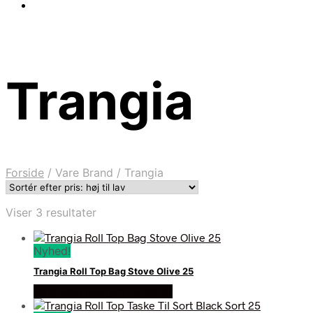
Trangia
Forside
/
Vare Brand
/
Trangia
Sorteret
Viser 3 resultater
efter
pris:
Nyhed!
høj
til
Trangia Roll Top Bag Stove Olive 25
lav
Se prisen hos pro outdoor