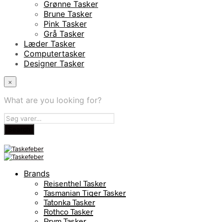
Grønne Tasker
Brune Tasker
Pink Tasker
Grå Tasker
Læder Tasker
Computertasker
Designer Tasker
×
What are you looking for?
Brands
Reisenthel Tasker
Tasmanian Tiger Tasker
Tatonka Tasker
Rothco Tasker
Prym Tasker