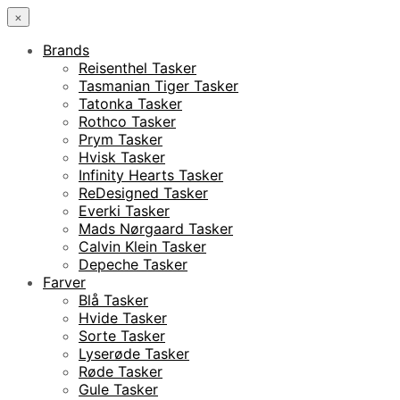
×
Brands
Reisenthel Tasker
Tasmanian Tiger Tasker
Tatonka Tasker
Rothco Tasker
Prym Tasker
Hvisk Tasker
Infinity Hearts Tasker
ReDesigned Tasker
Everki Tasker
Mads Nørgaard Tasker
Calvin Klein Tasker
Depeche Tasker
Farver
Blå Tasker
Hvide Tasker
Sorte Tasker
Lyserøde Tasker
Røde Tasker
Gule Tasker