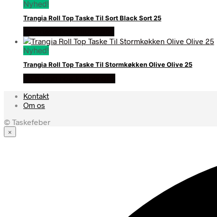
Nyhed!
Trangia Roll Top Taske Til Sort Black Sort 25
Se prisen hos friluftsland
Nyhed!
Trangia Roll Top Taske Til Stormkøkken Olive Olive 25
Se prisen hos kitchenone
Kontakt
Om os
© Taskefeber
×