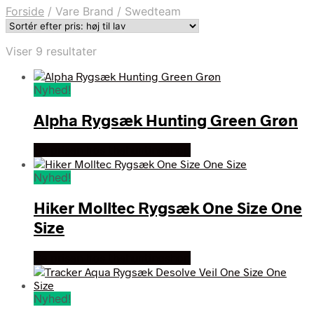
Forside
/
Vare Brand
/
Swedteam
Sorteret
Viser 9 resultater
efter
pris:
Nyhed!
høj
til
Alpha Rygsæk Hunting Green Grøn
lav
Se prisen hos thehuntingshop
Nyhed!
Hiker Molltec Rygsæk One Size One
Size
Se prisen hos thehuntingshop
Nyhed!