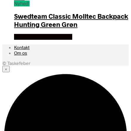
Nyhed!
Swedteam Classic Molltec Backpack
Hunting Green Grøn
Se prisen hos pro outdoor
Kontakt
Om os
© Taskefeber
×