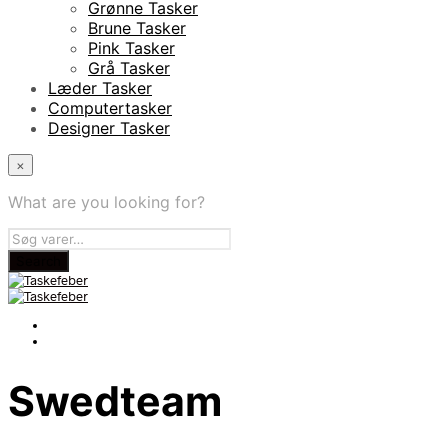
Grønne Tasker
Brune Tasker
Pink Tasker
Grå Tasker
Læder Tasker
Computertasker
Designer Tasker
×
What are you looking for?
Swedteam