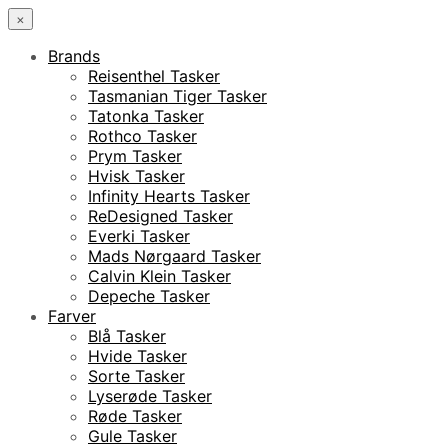
×
Brands
Reisenthel Tasker
Tasmanian Tiger Tasker
Tatonka Tasker
Rothco Tasker
Prym Tasker
Hvisk Tasker
Infinity Hearts Tasker
ReDesigned Tasker
Everki Tasker
Mads Nørgaard Tasker
Calvin Klein Tasker
Depeche Tasker
Farver
Blå Tasker
Hvide Tasker
Sorte Tasker
Lyserøde Tasker
Røde Tasker
Gule Tasker