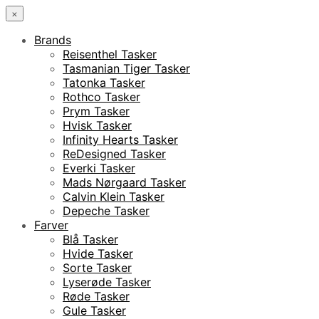
×
Brands
Reisenthel Tasker
Tasmanian Tiger Tasker
Tatonka Tasker
Rothco Tasker
Prym Tasker
Hvisk Tasker
Infinity Hearts Tasker
ReDesigned Tasker
Everki Tasker
Mads Nørgaard Tasker
Calvin Klein Tasker
Depeche Tasker
Farver
Blå Tasker
Hvide Tasker
Sorte Tasker
Lyserøde Tasker
Røde Tasker
Gule Tasker