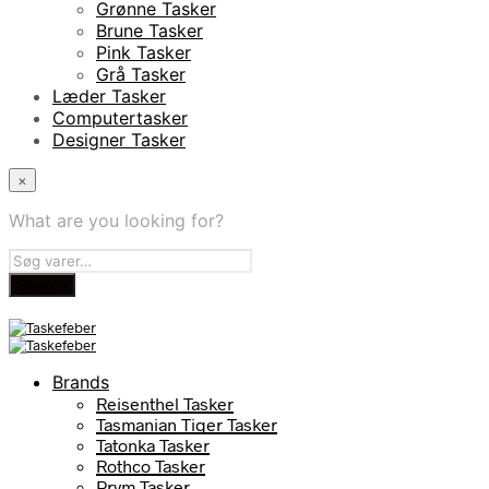
Grønne Tasker
Brune Tasker
Pink Tasker
Grå Tasker
Læder Tasker
Computertasker
Designer Tasker
×
What are you looking for?
Brands
Reisenthel Tasker
Tasmanian Tiger Tasker
Tatonka Tasker
Rothco Tasker
Prym Tasker