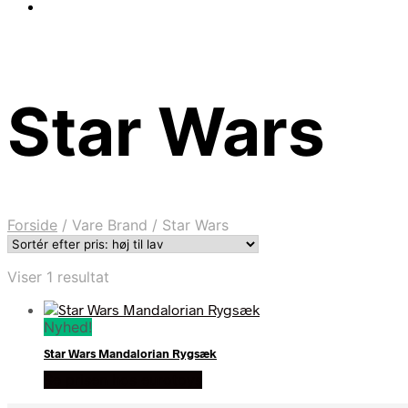
Star Wars
Forside
/
Vare Brand
/
Star Wars
Viser 1 resultat
Nyhed!
Star Wars Mandalorian Rygsæk
Se prisen hos eurotoys