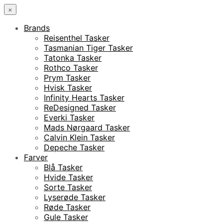
×
Brands
Reisenthel Tasker
Tasmanian Tiger Tasker
Tatonka Tasker
Rothco Tasker
Prym Tasker
Hvisk Tasker
Infinity Hearts Tasker
ReDesigned Tasker
Everki Tasker
Mads Nørgaard Tasker
Calvin Klein Tasker
Depeche Tasker
Farver
Blå Tasker
Hvide Tasker
Sorte Tasker
Lyserøde Tasker
Røde Tasker
Gule Tasker