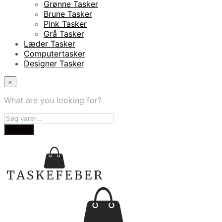
Grønne Tasker
Brune Tasker
Pink Tasker
Grå Tasker
Læder Tasker
Computertasker
Designer Tasker
×
What are you looking for?