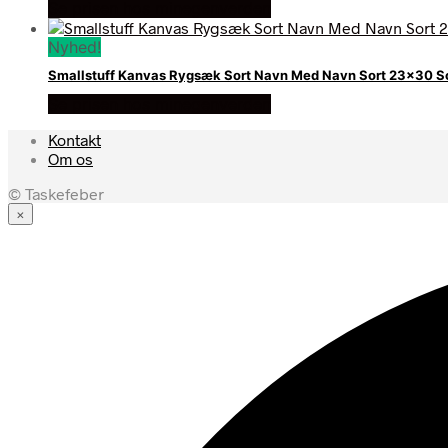
Se prisen hos minegenverden
Nyhed!
Smallstuff Kanvas Rygsæk Sort Navn Med Navn Sort 23×30 S
Se prisen hos minegenverden
Kontakt
Om os
© Taskefeber
×