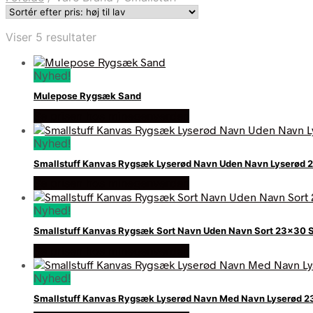
Sorteret
Viser 5 resultater
efter
pris:
Nyhed!
høj
til
Mulepose Rygsæk Sand
lav
Se prisen hos minegenverden
Nyhed!
Smallstuff Kanvas Rygsæk Lyserød Navn Uden Navn Lyserød
Se prisen hos minegenverden
Nyhed!
Smallstuff Kanvas Rygsæk Sort Navn Uden Navn Sort 23×30 
Se prisen hos minegenverden
Nyhed!
Smallstuff Kanvas Rygsæk Lyserød Navn Med Navn Lyserød 