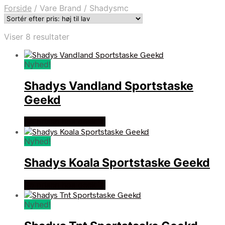
Forside
/
Vare Brand
/
Shadysmc
Sorteret
Viser 8 resultater
efter
pris:
Nyhed!
høj
til
Shadys Vandland Sportstaske
lav
Geekd
Se prisen hos geek´d
Nyhed!
Shadys Koala Sportstaske Geekd
Se prisen hos geek´d
Nyhed!