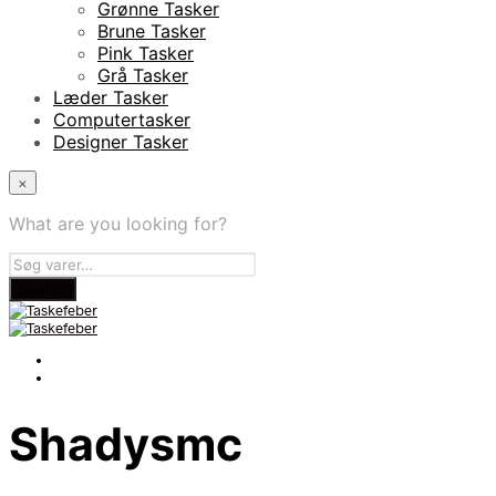
Grønne Tasker
Brune Tasker
Pink Tasker
Grå Tasker
Læder Tasker
Computertasker
Designer Tasker
×
What are you looking for?
Shadysmc