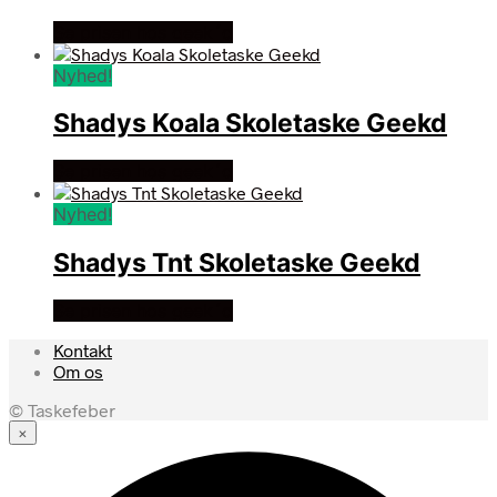
Se prisen hos geek´d
Nyhed!
Shadys Koala Skoletaske Geekd
Se prisen hos geek´d
Nyhed!
Shadys Tnt Skoletaske Geekd
Se prisen hos geek´d
Kontakt
Om os
© Taskefeber
×