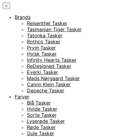
×
Brands
Reisenthel Tasker
Tasmanian Tiger Tasker
Tatonka Tasker
Rothco Tasker
Prym Tasker
Hvisk Tasker
Infinity Hearts Tasker
ReDesigned Tasker
Everki Tasker
Mads Nørgaard Tasker
Calvin Klein Tasker
Depeche Tasker
Farver
Blå Tasker
Hvide Tasker
Sorte Tasker
Lyserøde Tasker
Røde Tasker
Gule Tasker