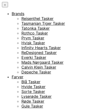
×
Brands
Reisenthel Tasker
Tasmanian Tiger Tasker
Tatonka Tasker
Rothco Tasker
Prym Tasker
Hvisk Tasker
Infinity Hearts Tasker
ReDesigned Tasker
Everki Tasker
Mads Nørgaard Tasker
Calvin Klein Tasker
Depeche Tasker
Farver
Blå Tasker
Hvide Tasker
Sorte Tasker
Lyserøde Tasker
Røde Tasker
Gule Tasker