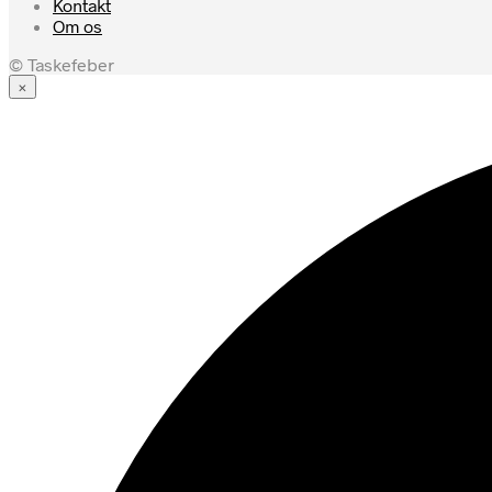
Kontakt
Om os
© Taskefeber
×