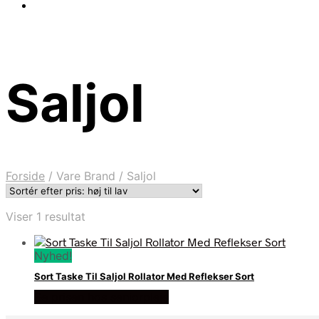
Saljol
Forside
/
Vare Brand
/
Saljol
Viser 1 resultat
Nyhed!
Sort Taske Til Saljol Rollator Med Reflekser Sort
Se prisen hos seniorpleje