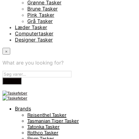
Grønne Tasker
Brune Tasker
Pink Tasker
Grå Tasker
Læder Tasker
Computertasker
Designer Tasker
×
What are you looking for?
Brands
Reisenthel Tasker
Tasmanian Tiger Tasker
Tatonka Tasker
Rothco Tasker
Prym Tasker