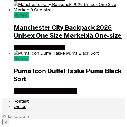
Nyhed!
Manchester City Backpack 2026
Unisex One Size Mørkeblå One-size
Se prisen hos mm sport
Nyhed!
Puma Icon Duffel Taske Puma Black
Sort
Se prisen hos billigegolfbolde
Kontakt
Om os
© Taskefeber
×