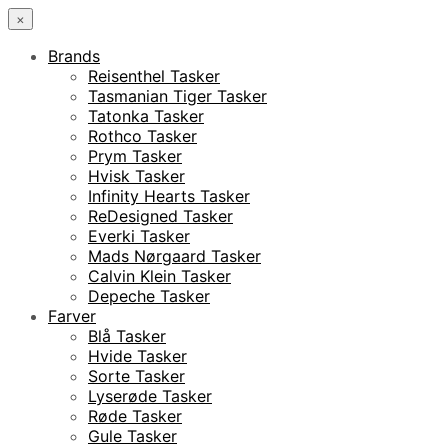
×
Brands
Reisenthel Tasker
Tasmanian Tiger Tasker
Tatonka Tasker
Rothco Tasker
Prym Tasker
Hvisk Tasker
Infinity Hearts Tasker
ReDesigned Tasker
Everki Tasker
Mads Nørgaard Tasker
Calvin Klein Tasker
Depeche Tasker
Farver
Blå Tasker
Hvide Tasker
Sorte Tasker
Lyserøde Tasker
Røde Tasker
Gule Tasker