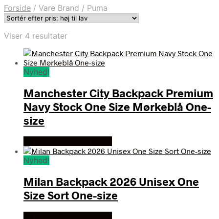
Forside
/
Vare Brand
/
Puma
Sorteret
Viser 4 resultater
efter
pris:
høj
Nyhed!
til
lav
Manchester City Backpack Premium
Navy Stock One Size Mørkeblå One-
size
Se prisen hos mm sport
Nyhed!
Milan Backpack 2026 Unisex One
Size Sort One-size
Se prisen hos mm sport