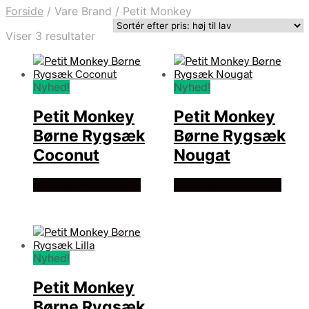
Forside
/
Vare Brand
/
Petit Monkey
Sorteret
Viser 3 resultater
efter
pris:
høj
Nyhed!
Nyhed!
til
lav
Petit Monkey
Petit Monkey
Børne Rygsæk
Børne Rygsæk
Coconut
Nougat
Se prisen hos ovellie
Se prisen hos ovellie
Nyhed!
Petit Monkey
Børne Rygsæk