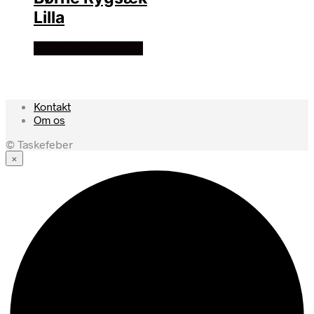
Lilla
Se prisen hos ovellie
Kontakt
Om os
© Taskefeber
×