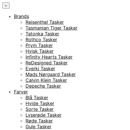
×
Brands
Reisenthel Tasker
Tasmanian Tiger Tasker
Tatonka Tasker
Rothco Tasker
Prym Tasker
Hvisk Tasker
Infinity Hearts Tasker
ReDesigned Tasker
Everki Tasker
Mads Nørgaard Tasker
Calvin Klein Tasker
Depeche Tasker
Farver
Blå Tasker
Hvide Tasker
Sorte Tasker
Lyserøde Tasker
Røde Tasker
Gule Tasker