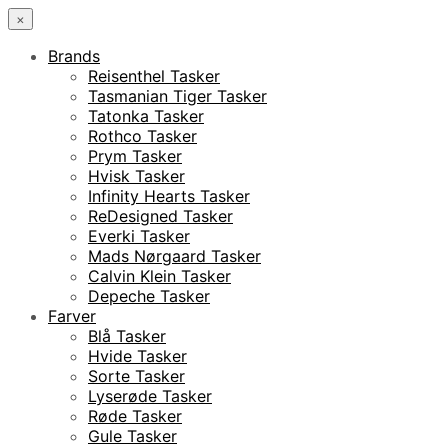
×
Brands
Reisenthel Tasker
Tasmanian Tiger Tasker
Tatonka Tasker
Rothco Tasker
Prym Tasker
Hvisk Tasker
Infinity Hearts Tasker
ReDesigned Tasker
Everki Tasker
Mads Nørgaard Tasker
Calvin Klein Tasker
Depeche Tasker
Farver
Blå Tasker
Hvide Tasker
Sorte Tasker
Lyserøde Tasker
Røde Tasker
Gule Tasker