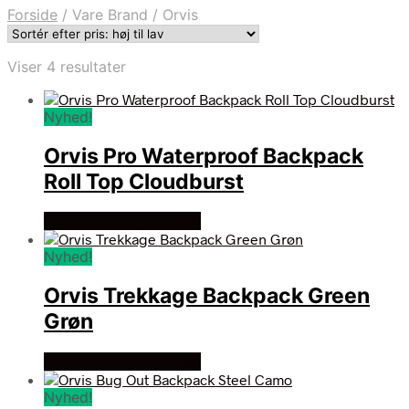
Forside
/
Vare Brand
/
Orvis
Sorteret
Viser 4 resultater
efter
pris:
Nyhed!
høj
til
Orvis Pro Waterproof Backpack
lav
Roll Top Cloudburst
Se prisen hos fiskegrej
Nyhed!
Orvis Trekkage Backpack Green
Grøn
Se prisen hos fiskegrej
Nyhed!