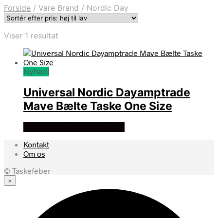
Forside
/
Vare Brand
/
Nordic Day
Viser 1 resultat
Nyhed!
Universal Nordic Dayamptrade
Mave Bælte Taske One Size
Se prisen hos deluxecovers
Kontakt
Om os
© Taskefeber
×