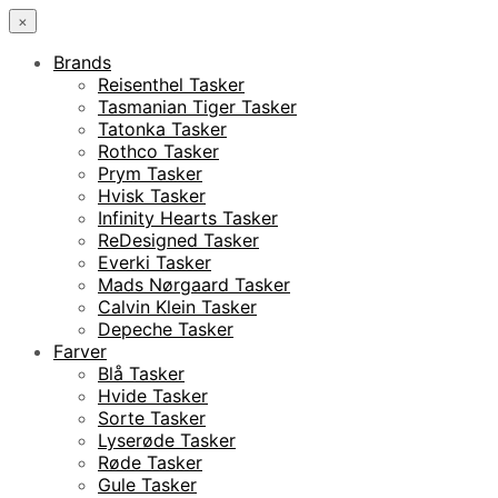
×
Brands
Reisenthel Tasker
Tasmanian Tiger Tasker
Tatonka Tasker
Rothco Tasker
Prym Tasker
Hvisk Tasker
Infinity Hearts Tasker
ReDesigned Tasker
Everki Tasker
Mads Nørgaard Tasker
Calvin Klein Tasker
Depeche Tasker
Farver
Blå Tasker
Hvide Tasker
Sorte Tasker
Lyserøde Tasker
Røde Tasker
Gule Tasker