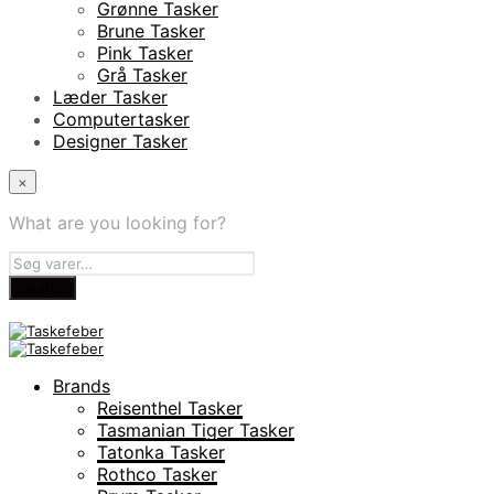
Grønne Tasker
Brune Tasker
Pink Tasker
Grå Tasker
Læder Tasker
Computertasker
Designer Tasker
×
What are you looking for?
Brands
Reisenthel Tasker
Tasmanian Tiger Tasker
Tatonka Tasker
Rothco Tasker