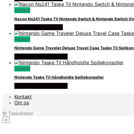
Nyhed!
Nacon Ns241 Taske Til Nintendo Switch & Nintendo Switch V
Se prisen hos geek´d
Nyhed!
Nintendo Game Traveler Deluxe Travel Case Taske Til Spilkons
Se prisen hos ultrashop
Nyhed!
Nintendo Taske Til Håndholdte Spillekonsoller
Se prisen hos ultrashop
Kontakt
Om os
© Taskefeber
×