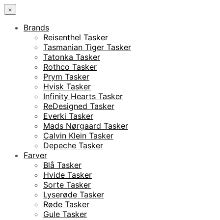
×
Brands
Reisenthel Tasker
Tasmanian Tiger Tasker
Tatonka Tasker
Rothco Tasker
Prym Tasker
Hvisk Tasker
Infinity Hearts Tasker
ReDesigned Tasker
Everki Tasker
Mads Nørgaard Tasker
Calvin Klein Tasker
Depeche Tasker
Farver
Blå Tasker
Hvide Tasker
Sorte Tasker
Lyserøde Tasker
Røde Tasker
Gule Tasker