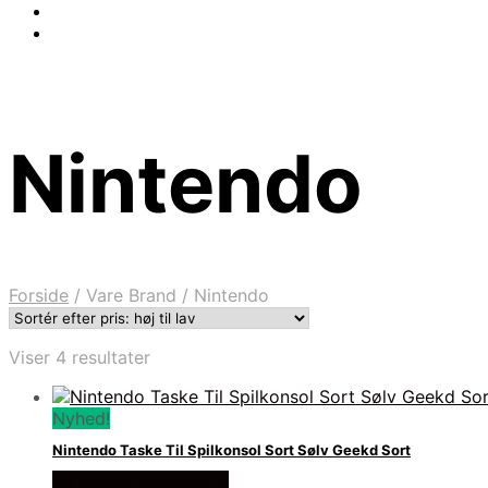
Nintendo
Forside
/
Vare Brand
/
Nintendo
Sorteret
Viser 4 resultater
efter
pris:
Nyhed!
høj
til
Nintendo Taske Til Spilkonsol Sort Sølv Geekd Sort
lav
Se prisen hos geek´d