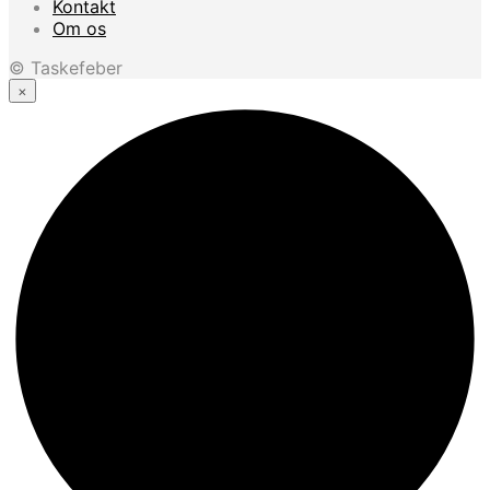
Kontakt
Om os
© Taskefeber
×