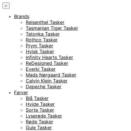
×
Brands
Reisenthel Tasker
Tasmanian Tiger Tasker
Tatonka Tasker
Rothco Tasker
Prym Tasker
Hvisk Tasker
Infinity Hearts Tasker
ReDesigned Tasker
Everki Tasker
Mads Nørgaard Tasker
Calvin Klein Tasker
Depeche Tasker
Farver
Blå Tasker
Hvide Tasker
Sorte Tasker
Lyserøde Tasker
Røde Tasker
Gule Tasker