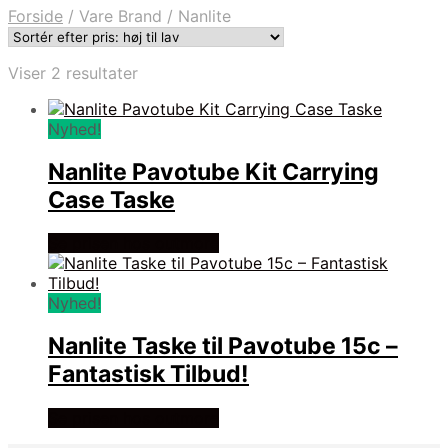
Forside
/
Vare Brand
/
Nanlite
Sorteret
Viser 2 resultater
efter
pris:
Nyhed!
høj
til
Nanlite Pavotube Kit Carrying
lav
Case Taske
Se prisen hos outmore
Nyhed!
Nanlite Taske til Pavotube 15c –
Fantastisk Tilbud!
Se prisen hos outmore