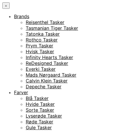
×
Brands
Reisenthel Tasker
Tasmanian Tiger Tasker
Tatonka Tasker
Rothco Tasker
Prym Tasker
Hvisk Tasker
Infinity Hearts Tasker
ReDesigned Tasker
Everki Tasker
Mads Nørgaard Tasker
Calvin Klein Tasker
Depeche Tasker
Farver
Blå Tasker
Hvide Tasker
Sorte Tasker
Lyserøde Tasker
Røde Tasker
Gule Tasker