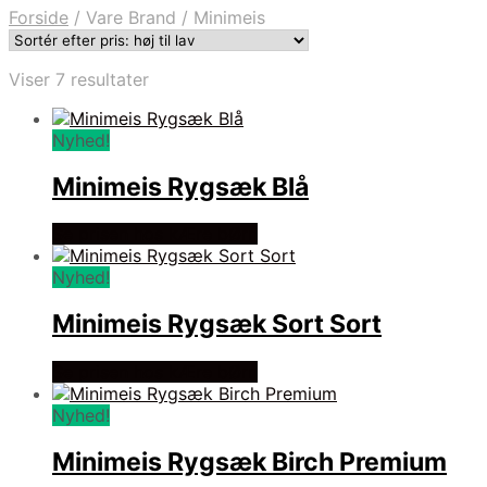
Forside
/
Vare Brand
/
Minimeis
Sorteret
Viser 7 resultater
efter
pris:
Nyhed!
høj
til
Minimeis Rygsæk Blå
lav
Se prisen hos kÆre bØrn
Nyhed!
Minimeis Rygsæk Sort Sort
Se prisen hos kÆre bØrn
Nyhed!
Minimeis Rygsæk Birch Premium