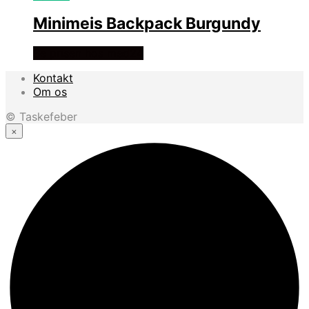
Minimeis Backpack Burgundy
Se prisen hos med24
Kontakt
Om os
© Taskefeber
×