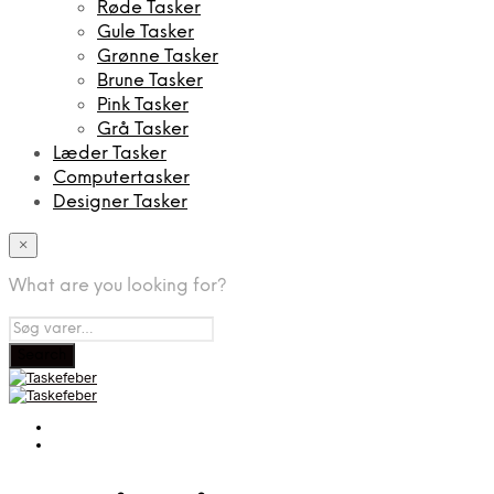
Røde Tasker
Gule Tasker
Grønne Tasker
Brune Tasker
Pink Tasker
Grå Tasker
Læder Tasker
Computertasker
Designer Tasker
×
What are you looking for?