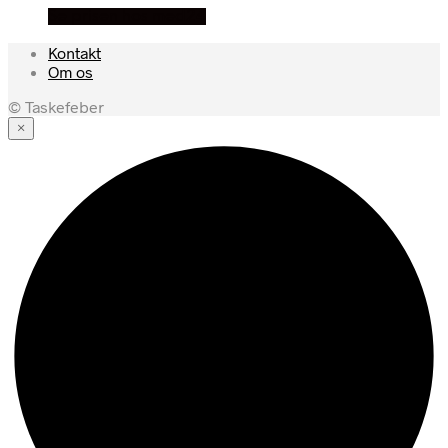
Se prisen hos med24
Kontakt
Om os
© Taskefeber
×