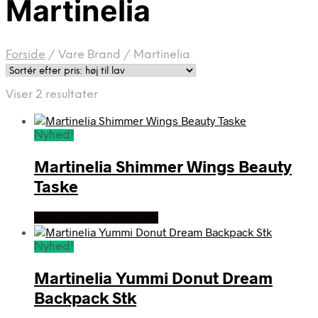
Martinelia
Forside
/
Vare Brand
/
Martinelia
Sorteret
Viser 2 resultater
efter
pris:
Nyhed!
høj
til
Martinelia Shimmer Wings Beauty
lav
Taske
Se prisen hos skinsense
Nyhed!
Martinelia Yummi Donut Dream
Backpack Stk