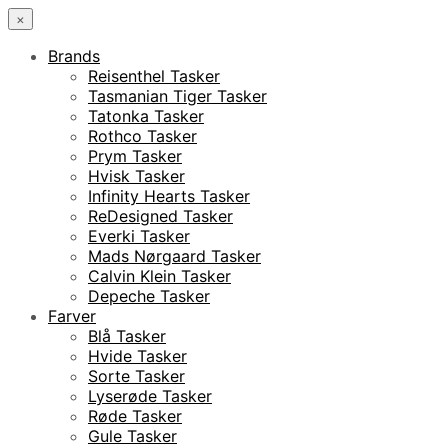
×
Brands
Reisenthel Tasker
Tasmanian Tiger Tasker
Tatonka Tasker
Rothco Tasker
Prym Tasker
Hvisk Tasker
Infinity Hearts Tasker
ReDesigned Tasker
Everki Tasker
Mads Nørgaard Tasker
Calvin Klein Tasker
Depeche Tasker
Farver
Blå Tasker
Hvide Tasker
Sorte Tasker
Lyserøde Tasker
Røde Tasker
Gule Tasker