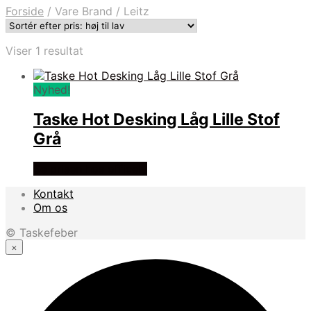
Forside
/
Vare Brand
/
Leitz
Viser 1 resultat
Nyhed!
Taske Hot Desking Låg Lille Stof
Grå
Se prisen hos officely
Kontakt
Om os
© Taskefeber
×