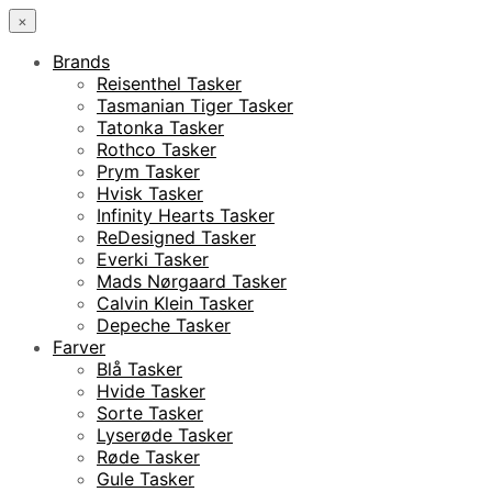
×
Brands
Reisenthel Tasker
Tasmanian Tiger Tasker
Tatonka Tasker
Rothco Tasker
Prym Tasker
Hvisk Tasker
Infinity Hearts Tasker
ReDesigned Tasker
Everki Tasker
Mads Nørgaard Tasker
Calvin Klein Tasker
Depeche Tasker
Farver
Blå Tasker
Hvide Tasker
Sorte Tasker
Lyserøde Tasker
Røde Tasker
Gule Tasker