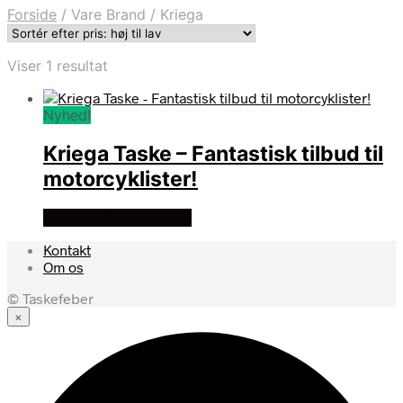
Forside
/
Vare Brand
/
Kriega
Viser 1 resultat
Nyhed!
Kriega Taske – Fantastisk tilbud til
motorcyklister!
Se prisen hos kajs mc
Kontakt
Om os
© Taskefeber
×