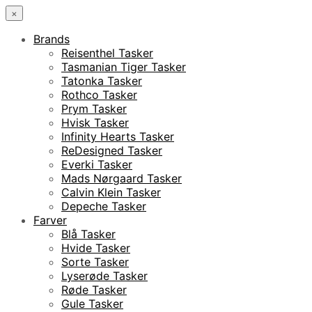
×
Brands
Reisenthel Tasker
Tasmanian Tiger Tasker
Tatonka Tasker
Rothco Tasker
Prym Tasker
Hvisk Tasker
Infinity Hearts Tasker
ReDesigned Tasker
Everki Tasker
Mads Nørgaard Tasker
Calvin Klein Tasker
Depeche Tasker
Farver
Blå Tasker
Hvide Tasker
Sorte Tasker
Lyserøde Tasker
Røde Tasker
Gule Tasker