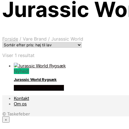
Jurassic Wo
Forside
/
Vare Brand
/
Jurassic World
Viser 1 resultat
Nyhed!
Jurassic World Rygsæk
Se prisen hos eurotoys
Kontakt
Om os
© Taskefeber
×