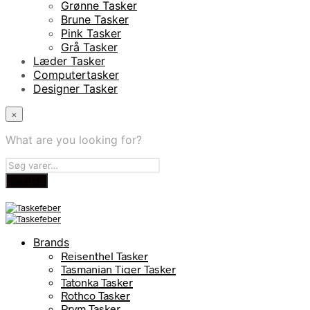
Grønne Tasker
Brune Tasker
Pink Tasker
Grå Tasker
Læder Tasker
Computertasker
Designer Tasker
×
What are you looking for?
Brands
Reisenthel Tasker
Tasmanian Tiger Tasker
Tatonka Tasker
Rothco Tasker
Prym Tasker