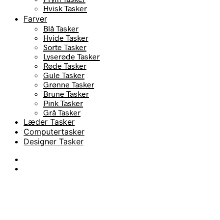
Hvisk Tasker
Infinity Hearts Tasker
Farver
ReDesigned Tasker
Blå Tasker
Everki Tasker
Hvide Tasker
Mads Nørgaard Tasker
Sorte Tasker
Calvin Klein Tasker
Lyserøde Tasker
Depeche Tasker
Røde Tasker
Gule Tasker
Grønne Tasker
Brune Tasker
Pink Tasker
Grå Tasker
Læder Tasker
Computertasker
Designer Tasker