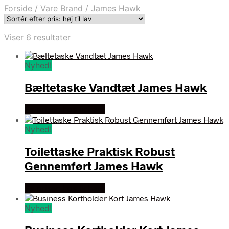
Forside
/
Vare Brand
/
James Hawk
Sorteret
Viser 6 resultater
efter
pris:
Nyhed!
høj
til
Bæltetaske Vandtæt James Hawk
lav
Se prisen hos lichard
Nyhed!
Toilettaske Praktisk Robust
Gennemført James Hawk
Se prisen hos lichard
Nyhed!