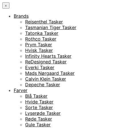
×
Brands
Reisenthel Tasker
Tasmanian Tiger Tasker
Tatonka Tasker
Rothco Tasker
Prym Tasker
Hvisk Tasker
Infinity Hearts Tasker
ReDesigned Tasker
Everki Tasker
Mads Nørgaard Tasker
Calvin Klein Tasker
Depeche Tasker
Farver
Blå Tasker
Hvide Tasker
Sorte Tasker
Lyserøde Tasker
Røde Tasker
Gule Tasker