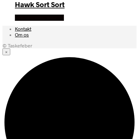
Hawk Sort Sort
Se prisen hos lichard
Kontakt
Om os
© Taskefeber
×