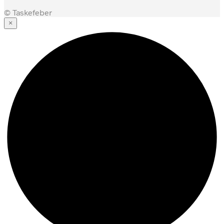
© Taskefeber
×