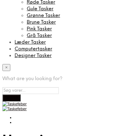
Røde Tasker
Gule Tasker
Grønne Tasker
Brune Tasker
Pink Tasker
Grå Tasker
Læder Tasker
Computertasker
Designer Tasker
×
What are you looking for?