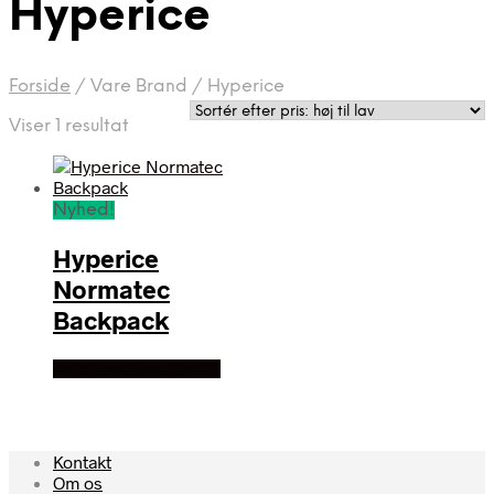
Hyperice
Forside
/
Vare Brand
/
Hyperice
Viser 1 resultat
Nyhed!
Hyperice
Normatec
Backpack
Se prisen hos gucca
Kontakt
Om os